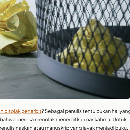
h ditolak penerbit
? Sebagai penulis tentu bukan hal yan
r bahwa mereka menolak menerbitkan naskahmu. Untuk
enulis naskah atau manuskrip yang layak menjadi buku.