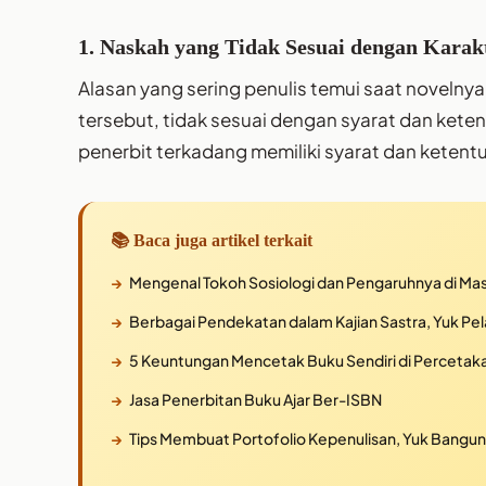
1. Naskah yang Tidak Sesuai dengan Karakt
Alasan yang sering penulis temui saat novelny
tersebut, tidak sesuai dengan syarat dan kete
penerbit terkadang memiliki syarat dan ketent
📚 Baca juga artikel terkait
Mengenal Tokoh Sosiologi dan Pengaruhnya di Ma
Berbagai Pendekatan dalam Kajian Sastra, Yuk Pela
5 Keuntungan Mencetak Buku Sendiri di Percetaka
Jasa Penerbitan Buku Ajar Ber-ISBN
Tips Membuat Portofolio Kepenulisan, Yuk Bangun