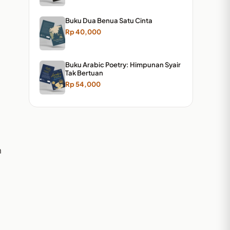
Buku Dua Benua Satu Cinta
Rp
40,000
.
Buku Arabic Poetry: Himpunan Syair
Tak Bertuan
Rp
54,000
n