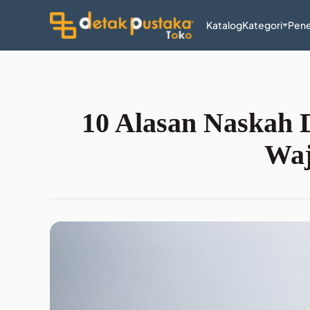
Katalog
Kategori
Pene
10 Alasan Naskah D
Waj