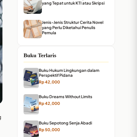
yang Tepat untuk KTI atau Skripsi
Jenis-Jenis Struktur Cerita Novel
yang Perlu Diketahui Penulis
Pemula
Buku Terlaris
Buku Hukum Lingkungan dalam
Perspektif Pidana
Rp
42,000
Buku Dreams Without Limits
Rp
42,000
g
Buku Sepotong Senja Abadi
Rp
50,000