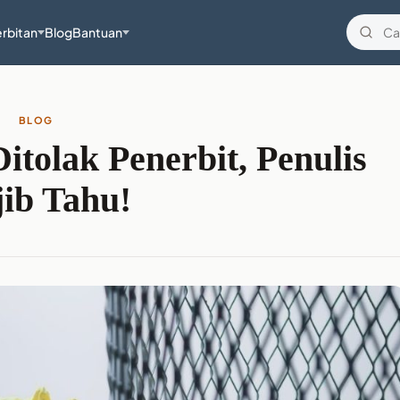
rbitan
Blog
Bantuan
BLOG
itolak Penerbit, Penulis
ib Tahu!