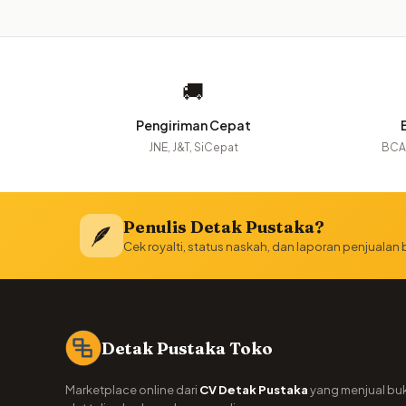
🚚
Pengiriman Cepat
JNE, J&T, SiCepat
BCA,
Penulis Detak Pustaka?
🪶
Cek royalti, status naskah, dan laporan penjualan
Detak Pustaka Toko
Marketplace online dari
CV Detak Pustaka
yang menjual bu