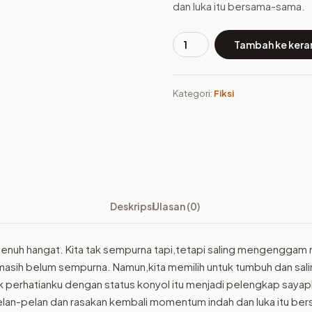
dan luka itu bersama-sama.
Tambah ke kera
Kuantitas
Buku
Rajutan
Kategori:
Fiksi
Cerita
di
Akhir
Komika
Deskripsi
Ulasan (0)
enuh hangat. Kita tak sempurna tapi,tetapi saling mengenggam 
 masih belum sempurna. Namun,kita memilih untuk tumbuh dan sa
k perhatianku dengan status konyol itu menjadi pelengkap sayapku
i pelan-pelan dan rasakan kembali momentum indah dan luka itu b