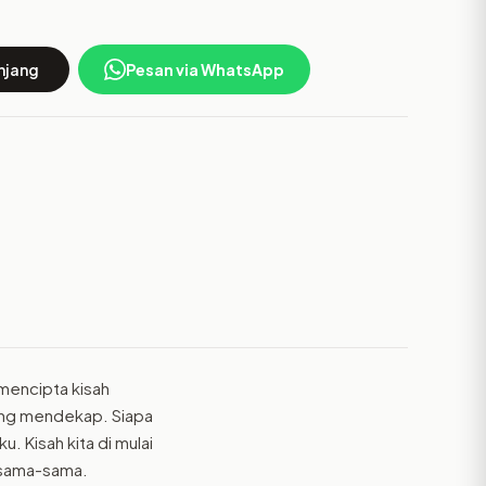
njang
Pesan via WhatsApp
mencipta kisah
ling mendekap. Siapa
. Kisah kita di mulai
ersama-sama.