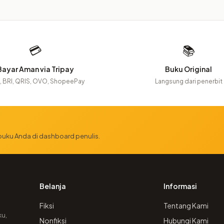
💳
📚
Bayar Aman via Tripay
Buku Original
 BRI, QRIS, OVO, ShopeePay
Langsung dari penerbit
 buku Anda di dashboard penulis.
Belanja
Informasi
Fiksi
Tentang Kami
ku,
Nonfiksi
Hubungi Kami