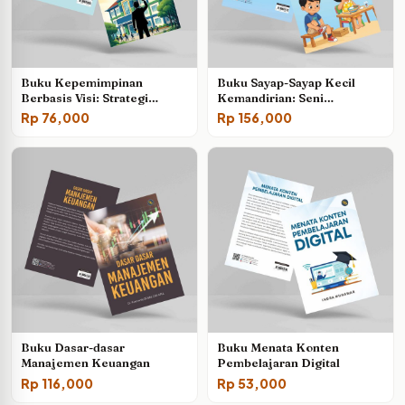
Buku Kepemimpinan
Buku Sayap-Sayap Kecil
Berbasis Visi: Strategi
Kemandirian: Seni
Kolaboratif Membangun
Kolaborasi Guru dan Orang
Rp
76,000
Rp
156,000
Identitas dan Arah Sekolah
Tua dalam Menuntun Anak
Istimewa Menuju Mandiri
Buku Dasar-dasar
Buku Menata Konten
Manajemen Keuangan
Pembelajaran Digital
Rp
116,000
Rp
53,000