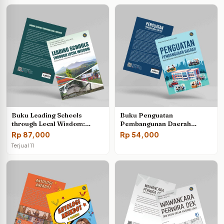
Buku Leading Schools
Buku Penguatan
through Local Wisdom:
Pembangunan Daerah
Culture-Based Leadership in
(Pemanfaatan SMK Berbasis
Rp
87,000
Rp
54,000
Indonesian Sekolah
Potensi Lokal)
Terjual 11
Penggerak