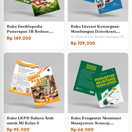
Buku Ensiklopedia
Buku Literasi Kewargaan:
Penerapan 3R Reduce,
Membangun Demokrasi,
Reuse, Recycle Untuk Siswa
Karakter dan Identitas
Dr. Elan, M.Pd., Riefki Fiestawa, M.Pd., & Rifki Ahmad Fauzi
Rp
149,000
Sekolah Dasar
Nasional
Rp
109,000
Buku LKPD Bahasa Arab
Buku Pengantar Akuntansi
untuk MI Kelas 6
Manajemen: Konsep,
Strategi, dan Implementasi
Rp
95,000
Rp
64,000