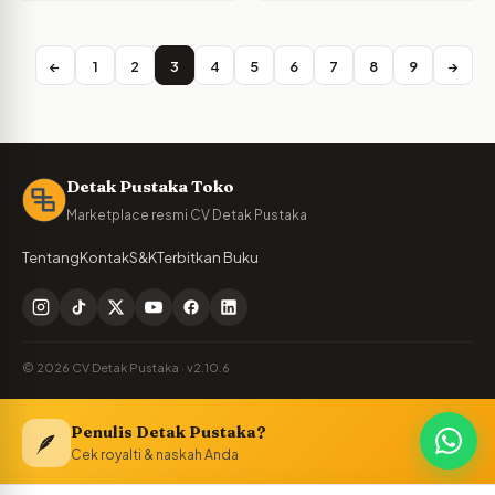
←
1
2
3
4
5
6
7
8
9
→
Detak Pustaka Toko
Marketplace resmi CV Detak Pustaka
Tentang
Kontak
S&K
Terbitkan Buku
© 2026 CV Detak Pustaka · v2.10.6
Penulis Detak Pustaka?
🪶
Cek royalti & naskah Anda