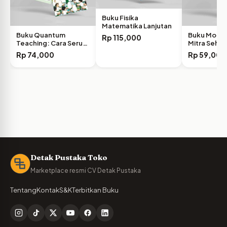
Buku Fisika
Matematika Lanjutan
Buku Quantum
Buku Modul
Rp
115,000
Teaching: Cara Seru
Mitra Seha
Belajar…
Rp
74,000
Rp
59,000
Detak Pustaka Toko
Marketplace resmi CV Detak Pustaka
Tentang
Kontak
S&K
Terbitkan Buku