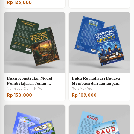
Karakter, Kepedulian, dan
Rp
126,000
Inovasi di Dunia Pendidikan
Buku Konstruksi Model
Buku Revitalisasi Budaya
Pembelajaran Tenun:
Membaca dan Tantangan
Integrasi Etnopedagogi
Literasi Generasi Z dalam
Nurmiyati Guhir, M.Pd.
Rois Mahfud
dalam Pendidikan
Dinamika Era Digital
Rp
158,000
Rp
109,000