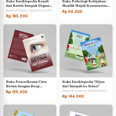
Buku Ensiklopedia Kenali
Buku Psikologi Kebijakan:
dan Kelola Sampah Organik,
Menilik Wajah Kemanusiaan
Anorganik, dan B3
dalam Kebijakan Negara
Syafira Rizkyta, Nadya Prima Wulandari, Dini Indahyani, dkk.
Rp
54,000
Rp
185,000
Buku Pemeriksaan Citra
Buku Ensiklopedia "Hijau
Retina dengan Deep
dari Sampah ke Solusi"
Learning (Sistem Diagnosis
Deanira Chantika, Nadya Marchani, Putri Dwi Mariana, Sa'odah, Yayah Huliatunisa
Rp
135,000
Retinopati Hipertensi
Rp
146,000
dengan CNN dan RBM)