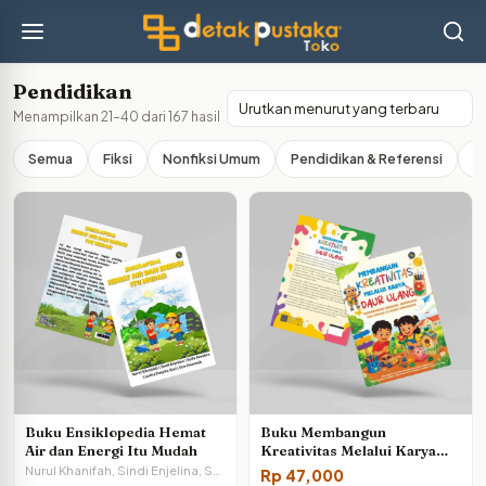
Pendidikan
Diurutkan
Menampilkan 21–40 dari 167 hasil
menurut
yang
Semua
Fiksi
Nonfiksi Umum
Pendidikan & Referensi
A
terbaru
Buku Ensiklopedia Hemat
Buku Membangun
Air dan Energi Itu Mudah
Kreativitas Melalui Karya
Daur Ulang: Menumbuhkan
Nurul Khanifah, Sindi Enjelina, Syifa Azzahra, Candra Puspita Rini, Een Unaenah
Rp
47,000