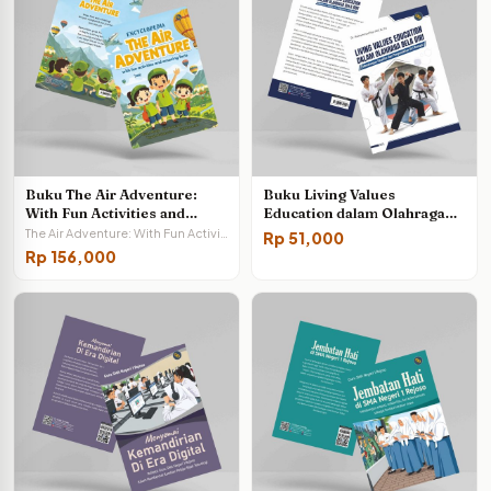
Buku The Air Adventure:
Buku Living Values
With Fun Activities and
Education dalam Olahraga
Amazing Facts
Bela Diri: Membangun
The Air Adventure: With Fun Activities and Amazing Facts
Rp
51,000
Karakter dan Pengendalian
Rp
156,000
Diri Remaja