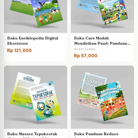
Buku Ensiklopedia Digital
Buku Cara Mudah
Ekosistem
Mendirikan Paud: Panduan
Praktis Membangun KB dan
Imam Syafei
Rp
121,000
TK dari Nol
Rp
57,000
Buku Masase Tepuksorak
Buku Panduan Reduce