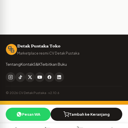
Detak Pustaka Toko
Marketplace resmi CV Detak Pustaka
Tentang
Kontak
S&K
Terbitkan Buku
© 2026 CV Detak Pustaka · v2.10.6
Penulis Detak Pustaka?
🪶
Pesan WA
Tambah ke Keranjang
Cek royalti & naskah Anda