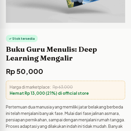
✓ Stok tersedia
Buku Guru Menulis: Deep
Learning Mengalir
Rp
50,000
Harga di marketplace:
Rp
63,000
Hemat
Rp
13,000
(21%) di official store
Pertemuan dua manusia yang memiliki jatar belakang berbeda
ini telah menjalani banyak fase. Mulai dari fase jalinan asmara,
persiapan pernikahan, sampai dengan menjalani rumah tangga.
Proses adaptasi yang dilakukan indah ini tidak mudah. Banyak