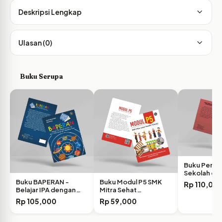
Deskripsi Lengkap
Ulasan (0)
Buku Serupa
Buku Peran
Sekolah da
Pengelola
Buku BAPERAN -
Buku Modul P5 SMK
Rp
110,00
Belajar IPA dengan…
Mitra Sehat…
Rp
105,000
Rp
59,000