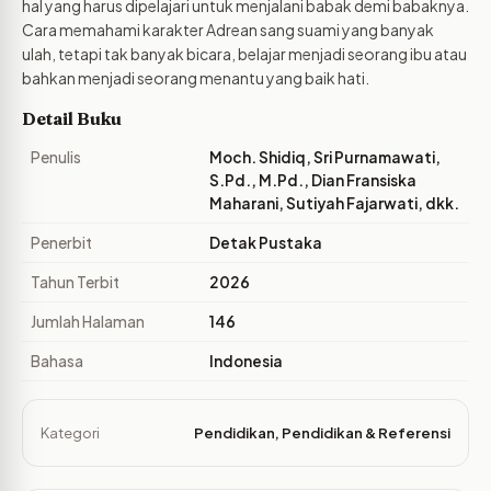
hal yang harus dipelajari untuk menjalani babak demi babaknya.
Cara memahami karakter Adrean sang suami yang banyak
ulah, tetapi tak banyak bicara, belajar menjadi seorang ibu atau
bahkan menjadi seorang menantu yang baik hati.
Detail Buku
Penulis
Moch. Shidiq, Sri Purnamawati,
S.Pd., M.Pd., Dian Fransiska
Maharani, Sutiyah Fajarwati, dkk.
Penerbit
Detak Pustaka
Tahun Terbit
2026
Jumlah Halaman
146
Bahasa
Indonesia
Kategori
Pendidikan
,
Pendidikan & Referensi