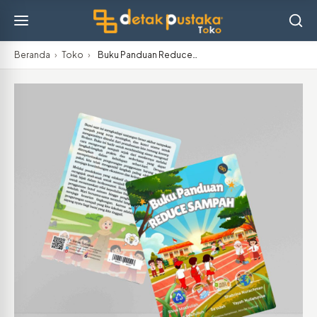
Beranda
›
Toko
›
Buku Panduan Reduce…