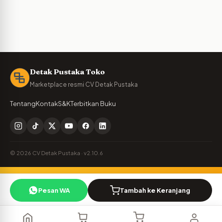
Detak Pustaka Toko
Marketplace resmi CV Detak Pustaka
Tentang
Kontak
S&K
Terbitkan Buku
© 2026 CV Detak Pustaka · v2.10.6
Penulis Detak Pustaka?
🪶
Pesan WA
Tambah ke Keranjang
Cek royalti & naskah Anda