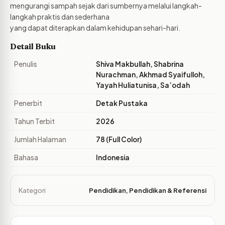
mengurangi sampah sejak dari sumbernya melalui langkah-
langkah praktis dan sederhana
yang dapat diterapkan dalam kehidupan sehari-hari.
Detail Buku
Penulis
Shiva Makbullah, Shabrina
Nurachman, Akhmad Syaifulloh,
Yayah Huliatunisa, Sa’odah
Penerbit
Detak Pustaka
Tahun Terbit
2026
Jumlah Halaman
78 (Full Color)
Bahasa
Indonesia
Kategori
Pendidikan
,
Pendidikan & Referensi