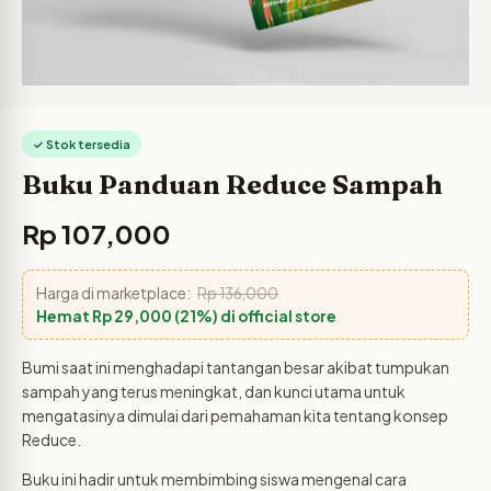
✓ Stok tersedia
Buku Panduan Reduce Sampah
Rp
107,000
Harga di marketplace:
Rp
136,000
Hemat
Rp
29,000
(21%) di official store
Bumi saat ini menghadapi tantangan besar akibat tumpukan
sampah yang terus meningkat, dan kunci utama untuk
mengatasinya dimulai dari pemahaman kita tentang konsep
Reduce.
Buku ini hadir untuk membimbing siswa mengenal cara