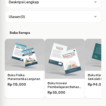
Deskripsi Lengkap
Ulasan (0)
Buku Serupa
Buku Fisika
Buku Kiat 
Matematika Lanjutan
Sekolah Me
Pengawas
Buku Inovasi
Rp
115,000
Rp
94,000
Pembelajaran Bahasa
Arab di…
Rp
55,000