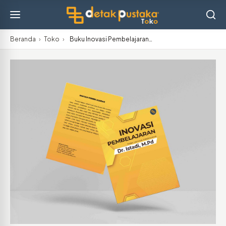
Beranda
›
Toko
›
Buku Inovasi Pembelajaran…