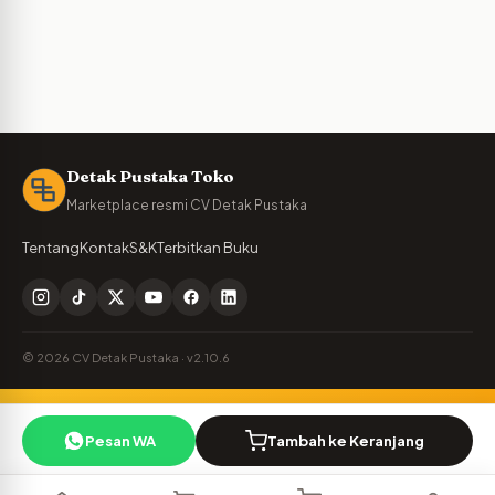
Detak Pustaka Toko
Marketplace resmi CV Detak Pustaka
Tentang
Kontak
S&K
Terbitkan Buku
© 2026 CV Detak Pustaka · v2.10.6
Penulis Detak Pustaka?
🪶
Pesan WA
Tambah ke Keranjang
Cek royalti & naskah Anda