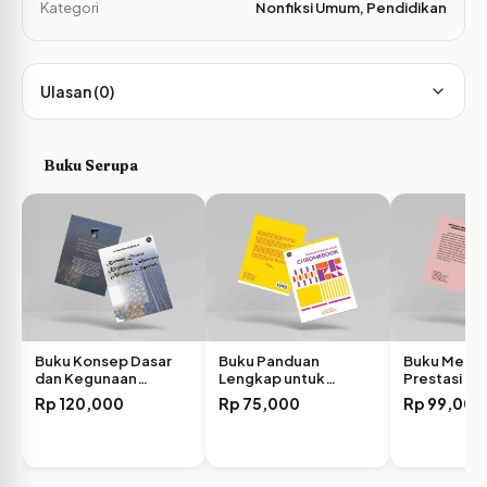
Kategori
Nonfiksi Umum
,
Pendidikan
Ulasan (0)
Buku Serupa
Buku Konsep Dasar
Buku Panduan
Buku Meleji
dan Kegunaan
Lengkap untuk
Prestasi Bel
Informasi…
Google Chromebook
dengan Tut
Rp
120,000
Rp
75,000
Rp
99,000