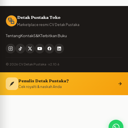
Detak Pustaka Toko
Marketplace resmi CV Detak Pustaka
Tentang
Kontak
S&K
Terbitkan Buku
© 2026 CV Detak Pustaka · v2.10.6
Penulis Detak Pustaka?
🪶
Cek royalti & naskah Anda