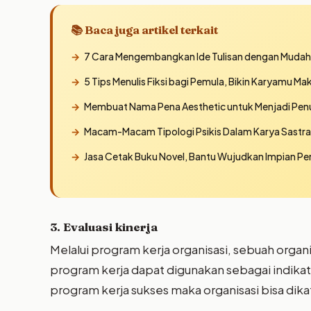
📚 Baca juga artikel terkait
7 Cara Mengembangkan Ide Tulisan dengan Mudah
5 Tips Menulis Fiksi bagi Pemula, Bikin Karyamu Ma
Membuat Nama Pena Aesthetic untuk Menjadi Penul
Macam-Macam Tipologi Psikis Dalam Karya Sastra
Jasa Cetak Buku Novel, Bantu Wujudkan Impian Pe
3. Evaluasi kinerja
Melalui program kerja organisasi, sebuah organ
program kerja dapat digunakan sebagai indikato
program kerja sukses maka organisasi bisa dik