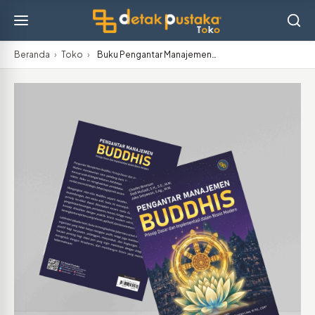
Beranda
›
Toko
›
Buku Pengantar Manajemen…