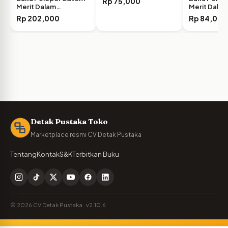
Rp
75,000
Merit Dalam
Merit Dala
Manajemen…
Manajeme
Rp
202,000
Rp
84,000
Detak Pustaka Toko
Marketplace resmi CV Detak Pustaka
Tentang
Kontak
S&K
Terbitkan Buku
© 2026 CV Detak Pustaka · v2.10.6