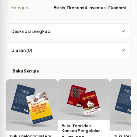
Kategori
Bisnis, Ekonomi & Investasi
,
Ekonomi
Deskripsi Lengkap
Ulasan (0)
Buku Serupa
Buku Teori dan
Konsep Pengelolaan
Keuangan…
Buku Pelopor Sistem
Buku Pelop