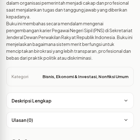
dalam organisasi pemerintah menjadi cakap dan profesional
saat menjalankan tugas dan tanggung jawab yang diberikan
kepadanya.
Buku ini membahas secara mendalam mengenai
pengembangan karier Pegawai Negeri Sipil (PNS) di Sekretariat
Jenderal Dewan Perwakilan Rakyat Republik Indonesia. Buku ini
menjelaskan bagaimana sistem merit berfungsi untuk
menciptakan birokrasi yang lebih transparan, profesional dan
bebas dari praktik politik atau diskriminasi.
Kategori
Bisnis, Ekonomi & Investasi
,
Nonfiksi Umum
Deskripsi Lengkap
Ulasan (0)