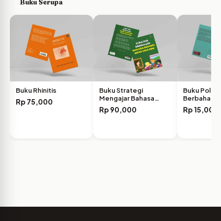
Buku Serupa
Buku Rhinitis
Buku Strategi
Buku Pola 
Mengajar Bahasa
Berbahasa
Rp
75,000
Inggris Anak…
Rp
90,000
Rp
15,000