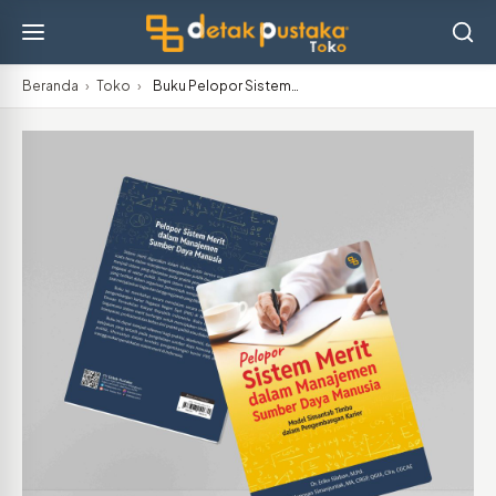
Beranda
›
Toko
›
Buku Pelopor Sistem…