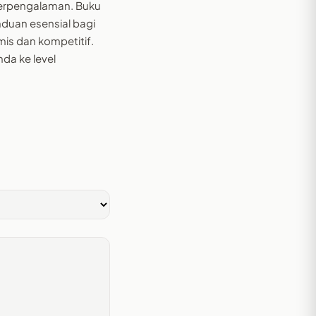
erpengalaman. Buku
nduan esensial bagi
mis dan kompetitif.
da ke level