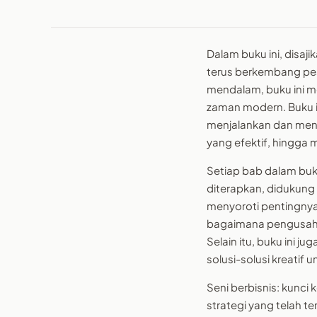
Dalam buku ini, disaj
terus berkembang pe
mendalam, buku ini m
zaman modern. Buku i
menjalankan dan meng
yang efektif, hingga
Setiap bab dalam buk
diterapkan, didukung 
menyoroti pentingnya
bagaimana pengusaha
Selain itu, buku ini
solusi-solusi kreatif
Seni berbisnis: kunci 
strategi yang telah t