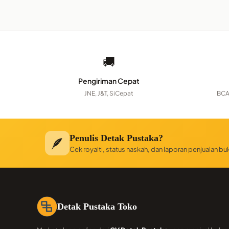
🚚
Pengiriman Cepat
JNE, J&T, SiCepat
BCA
Penulis Detak Pustaka?
🪶
Cek royalti, status naskah, dan laporan penjualan b
Detak Pustaka Toko