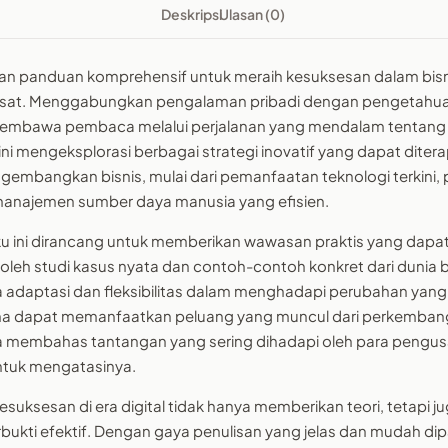
Deskripsi
Ulasan (0)
ikan panduan komprehensif untuk meraih kesuksesan dalam bisnis
sat. Menggabungkan pengalaman pribadi dengan pengetahu
embawa pembaca melalui perjalanan yang mendalam tentang se
ni mengeksplorasi berbagai strategi inovatif yang dapat diter
embangkan bisnis, mulai dari pemanfaatan teknologi terkini, 
 manajemen sumber daya manusia yang efisien.
u ini dirancang untuk memberikan wawasan praktis yang dapa
oleh studi kasus nyata dan contoh-contoh konkret dari dunia bi
 adaptasi dan fleksibilitas dalam menghadapi perubahan yang 
 dapat memanfaatkan peluang yang muncul dari perkembangan
 juga membahas tantangan yang sering dihadapi oleh para peng
 untuk mengatasinya.
kesuksesan di era digital tidak hanya memberikan teori, tetapi ju
erbukti efektif. Dengan gaya penulisan yang jelas dan mudah dip