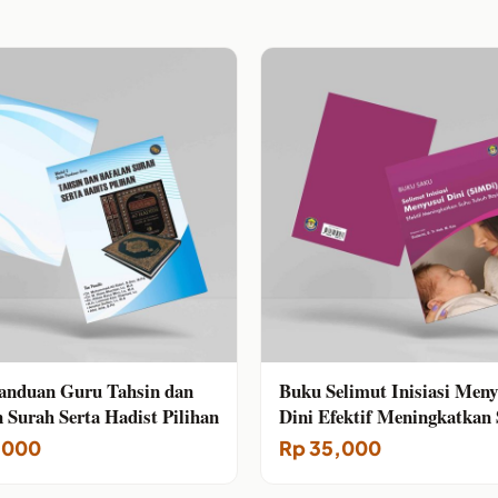
anduan Guru Tahsin dan
Buku Selimut Inisiasi Meny
 Surah Serta Hadist Pilihan
Dini Efektif Meningkatkan
Tubuh Bayi
,000
Rp
35,000