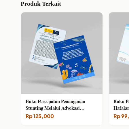
Produk Terkait
Buku Percepatan Penanganan
Buku P
Stunting Melalui Advokasi
Hafalan
Kebijakan dan Komunikasi
Rp
125,000
Rp
99
Perubahan Perilaku Sosial