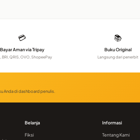
💳
📚
Bayar Aman via Tripay
Buku Original
, BRI, QRIS, OVO, ShopeePay
Langsung dari penerbit
uku Anda di dashboard penulis.
Belanja
Informasi
Fiksi
Tentang Kami