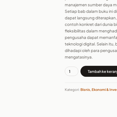
manajemen sumber daya man
Setiap bab dalam buku ini 
dapat langsung diterapkan,
contoh konkret dari dunia b
fleksibilitas dalam mengha
pengusaha dapat memanfaa
teknologi digital. Selain it
dihadapi oleh para pengusa
mengatasinya.
Tambah ke keran
Kuantitas
Buku
Seni
Kategori:
Bisnis, Ekonomi & Inve
Berbisnis