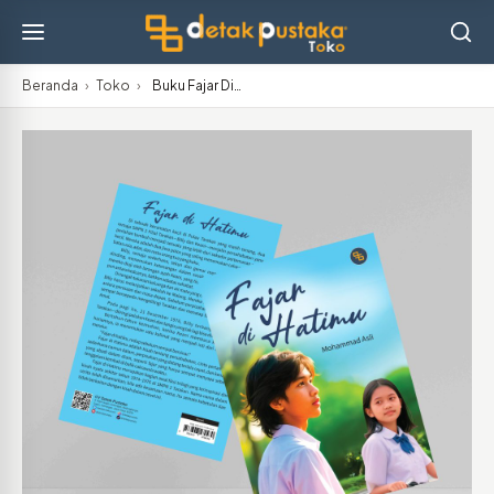
Beranda
›
Toko
›
Buku Fajar Di…