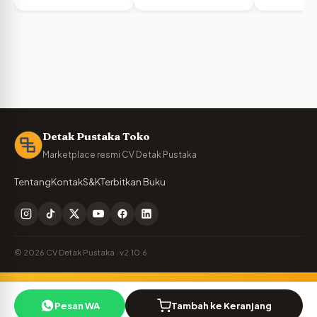
Detak Pustaka Toko
Marketplace resmi CV Detak Pustaka
Tentang
Kontak
S&K
Terbitkan Buku
© 2026 CV Detak Pustaka · v2.10.6
Penulis Detak Pustaka?
🪶
Pesan WA
Tambah ke Keranjang
Cek royalti & naskah Anda