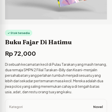
✓ Stok tersedia
Buku Fajar Di Hatimu
Rp
72,000
Di sebuah kecamatan kecil di Pulau Tarakan yang masih tenang,
dua remaja SMPN 2 Filial Tarakan-Billy dan Keani-menjalin
persahabatan yang perlahan tumbuh menjadi sesuatu yang
lebih dari sekadar pertemanan masa kecil. Mereka adalah dua
jiwa polos yang saling menemukan cahaya di tengah batas
usia, adat, dan restu orang tua yang kaku.
Kategori
Novel