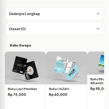
Deskripsi Lengkap
Ulasan (0)
Buku Serupa
Buku Biru by
Alhavizh
Rp
95,000
Buku Last Member
Buku IJAZAH
Rp
75,000
Rp
60,000