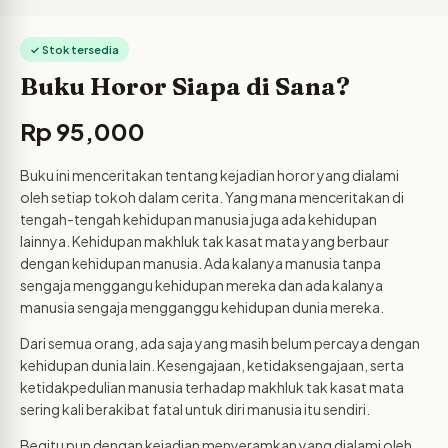
✓ Stok tersedia
Buku Horor Siapa di Sana?
Rp
95,000
Buku ini menceritakan tentang kejadian horor yang dialami
oleh setiap tokoh dalam cerita. Yang mana menceritakan di
tengah-tengah kehidupan manusia juga ada kehidupan
lainnya. Kehidupan makhluk tak kasat mata yang berbaur
dengan kehidupan manusia. Ada kalanya manusia tanpa
sengaja menggangu kehidupan mereka dan ada kalanya
manusia sengaja mengganggu kehidupan dunia mereka.
Dari semua orang, ada saja yang masih belum percaya dengan
kehidupan dunia lain. Kesengajaan, ketidaksengajaan, serta
ketidakpedulian manusia terhadap makhluk tak kasat mata
sering kali berakibat fatal untuk diri manusia itu sendiri.
Begitu pun dengan kejadian menyeramkan yang dialami oleh