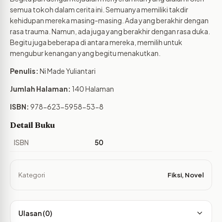
semua tokoh dalam cerita ini. Semuanya memiliki takdir
kehidupan mereka masing-masing. Ada yang berakhir dengan
rasa trauma. Namun, ada juga yang berakhir dengan rasa duka.
Begitu juga beberapa di antara mereka, memilih untuk
mengubur kenangan yang begitu menakutkan.
Penulis:
Ni Made Yuliantari
Jumlah Halaman:
140 Halaman
ISBN:
978-623-5958-53-8
Detail Buku
ISBN
50
Kategori
Fiksi
,
Novel
Ulasan (0)