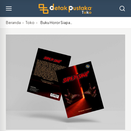
Beranda
›
Toko
›
Buku Horor Siapa…