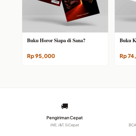
Buku Horor Siapa di Sana?
Buku K
Rp
95,000
Rp
74
🚚
Pengiriman Cepat
JNE, J&T, SiCepat
BCA