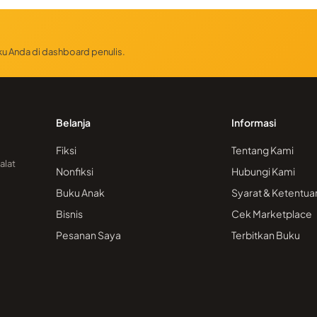
uku Anda di dashboard penulis.
Belanja
Informasi
Fiksi
Tentang Kami
alat
Nonfiksi
Hubungi Kami
Buku Anak
Syarat & Ketentua
Bisnis
Cek Marketplace
Pesanan Saya
Terbitkan Buku