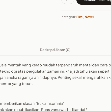
Kuantitas
Buku
Insomnia
Kategori:
Fiksi
,
Novel
Deskripsi
Ulasan (0)
usia mentah yang kerap mudah terpengaruh mental dan cara
 teknologi atas pergolakan zaman ini, kita jadi tahu akan sepe
gan aneka ragam jalan hidupnya. Penting sekali mengarahkan k
mentor yang tepat.
 memberikan ulasan “Buku Insomnia”
ak akan dipublikasikan.
Ruas yang wajib ditandai
*