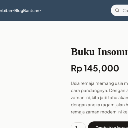
rbitan
Blog
Bantuan
Buku Insom
Rp
145,000
Usia remaja memang usia m
cara pandangnya. Dengan ad
zaman ini, kita jadi tahu a
dengan aneka ragam jalan h
remaja zaman modern ini ke
Tambah ke keran