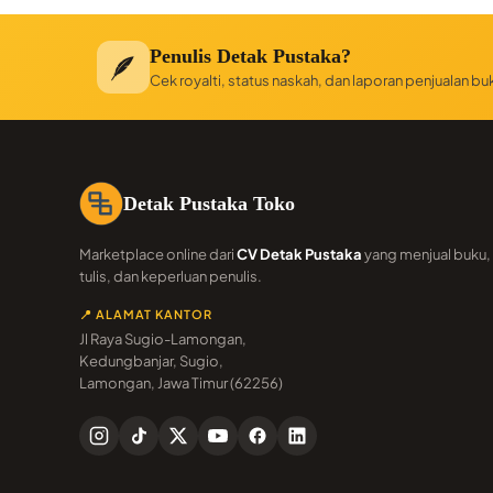
Penulis Detak Pustaka?
🪶
Cek royalti, status naskah, dan laporan penjualan b
Detak Pustaka Toko
Marketplace online dari
CV Detak Pustaka
yang menjual buku, 
tulis, dan keperluan penulis.
📍 ALAMAT KANTOR
Jl Raya Sugio-Lamongan,
Kedungbanjar, Sugio,
Lamongan, Jawa Timur (62256)