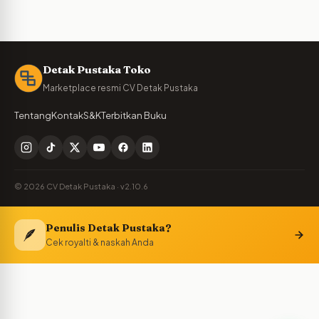
Detak Pustaka Toko
Marketplace resmi CV Detak Pustaka
Tentang
Kontak
S&K
Terbitkan Buku
© 2026 CV Detak Pustaka · v2.10.6
Penulis Detak Pustaka?
🪶
Cek royalti & naskah Anda