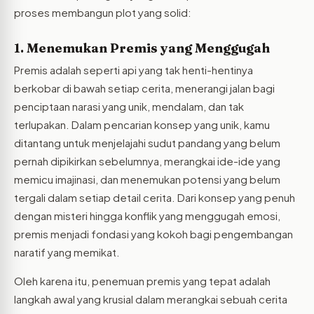
proses membangun plot yang solid:
1. Menemukan Premis yang Menggugah
Premis adalah seperti api yang tak henti-hentinya
berkobar di bawah setiap cerita, menerangi jalan bagi
penciptaan narasi yang unik, mendalam, dan tak
terlupakan. Dalam pencarian konsep yang unik, kamu
ditantang untuk menjelajahi sudut pandang yang belum
pernah dipikirkan sebelumnya, merangkai ide-ide yang
memicu imajinasi, dan menemukan potensi yang belum
tergali dalam setiap detail cerita. Dari konsep yang penuh
dengan misteri hingga konflik yang menggugah emosi,
premis menjadi fondasi yang kokoh bagi pengembangan
naratif yang memikat.
Oleh karena itu, penemuan premis yang tepat adalah
langkah awal yang krusial dalam merangkai sebuah cerita