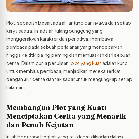
Plot, sebagian besar, adalah jantung dan nyawa dari setiap
karya sastra. Ini adalah tulang punggung yang
menggerakkan karakter dan peristiwa, membawa
pembaca pada sebuah perjalanan yang mendebarkan
hingga ke titik paling penting dan memuaskan dari sebuah
cerita. Dalam dunia penulisan,
plot yang kuat
adalah kunci
untuk membius pembaca, menjadikan mereka terikat
dengan alur cerita dan tak sabar untuk mengungkap setiap
halaman.
Membangun Plot yang Kuat:
Menciptakan Cerita yang Menarik
dan Penuh Kejutan
Inilah beberapa langkah yang tak dapat dihindari dalam