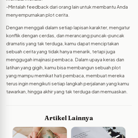
-Mintalah feedback dari orang lain untuk membantu Anda
menyempurnakan plot cerita.
Dengan menggali dalam setiap lapisan karakter, mengatur
konflik dengan cerdas, dan merancang puncak-puncak
dramatis yang tak terduga, kamu dapat menciptakan
sebuah cerita yang tidak hanya menarik, tetapi juga
menggugah imajinasi pembaca. Dalam upaya keras dan
latihan yang gigih, kamu bisa membangun sebuah plot
yang mampu memikat hati pembaca, membuat mereka
terus ingin mengikuti setiap langkah perjalanan yang kamu
tawarkan, hingga akhir yang tak terduga dan memuaskan.
Artikel Lainnya