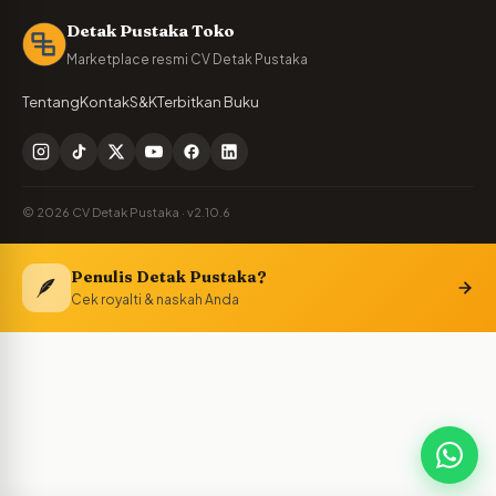
Detak Pustaka Toko
Marketplace resmi CV Detak Pustaka
Tentang
Kontak
S&K
Terbitkan Buku
© 2026 CV Detak Pustaka · v2.10.6
Penulis Detak Pustaka?
🪶
Cek royalti & naskah Anda