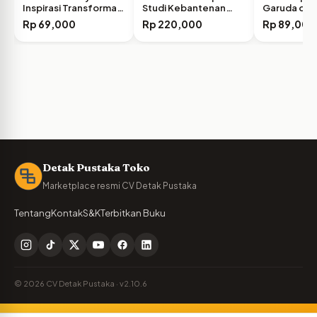
Inspirasi Transformasi
Studi Kebantenan
Garuda di L
Kekuasaan
Jilid…
Rp
69,000
Rp
220,000
Rp
89,000
Detak Pustaka Toko
Marketplace resmi CV Detak Pustaka
Tentang
Kontak
S&K
Terbitkan Buku
© 2026 CV Detak Pustaka · v2.10.6