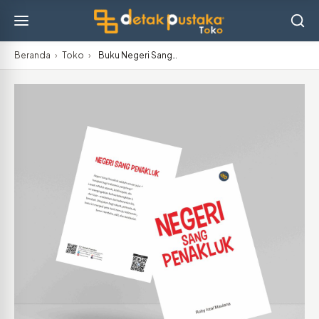
Beranda
›
Toko
›
Buku Negeri Sang…