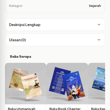
Kategori
Sejarah
Deskripsi Lengkap
Ulasan (0)
Buku Serupa
Buku Utsmaniyah
Buku Book Chapter
Buku Kepak