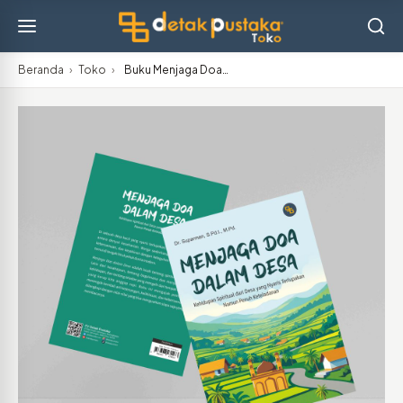
Beranda
›
Toko
›
Buku Menjaga Doa…