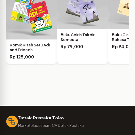
Buku Seiris Takdir
Buku Cinta
Semesta
Bahasa Tuh
Komik Kisah Seru Adi
Rp
79,000
Rp
94,000
and Friends
Rp
125,000
Detak Pustaka Toko
Marketplace resmi CV Detak Pustaka