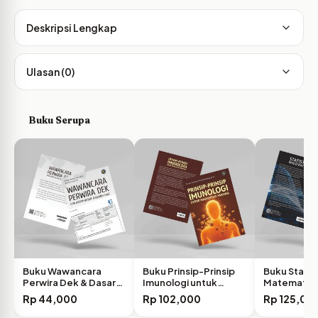
Deskripsi Lengkap
Ulasan (0)
Buku Serupa
Buku Wawancara
Buku Prinsip-Prinsip
Buku Statis
Perwira Dek & Dasar-
Imunologi untuk
Matematika
Dasar…
Mahasiswa Farmasi
Acak…
Rp
44,000
Rp
102,000
Rp
125,00