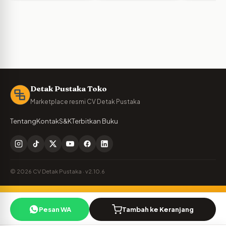
Detak Pustaka Toko
Marketplace resmi CV Detak Pustaka
Tentang
Kontak
S&K
Terbitkan Buku
© 2026 CV Detak Pustaka · v2.10.6
Penulis Detak Pustaka?
🪶
Pesan WA
Tambah ke Keranjang
Cek royalti & naskah Anda