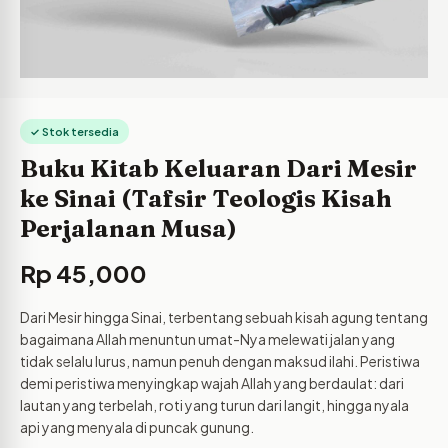
✓ Stok tersedia
Buku Kitab Keluaran Dari Mesir
ke Sinai (Tafsir Teologis Kisah
Perjalanan Musa)
Rp
45,000
Dari Mesir hingga Sinai, terbentang sebuah kisah agung tentang
bagaimana Allah menuntun umat-Nya melewati jalan yang
tidak selalu lurus, namun penuh dengan maksud ilahi. Peristiwa
demi peristiwa menyingkap wajah Allah yang berdaulat: dari
lautan yang terbelah, roti yang turun dari langit, hingga nyala
api yang menyala di puncak gunung.