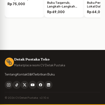
Wawasan Keislaman
Buku Taqarrub,
Buku Peran
Rp
75,000
Langkah-Langkah
Lokal Dalam
Menuju Kedekatan
Rp
69,000
Rp
64,000
Ilahi…
Detak Pustaka Toko
Marketplace resmi CV Detak Pustaka
Tentang
Kontak
S&K
Terbitkan Buku
© 2026 CV Detak Pustaka · v2.10.6