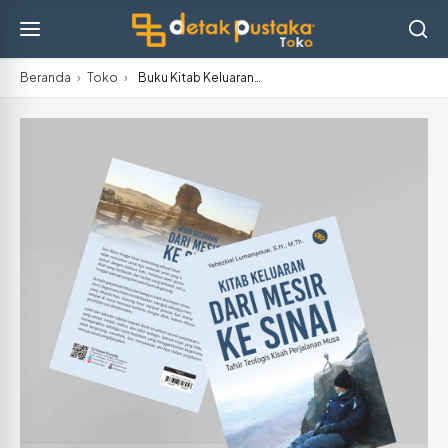
Beranda
›
Toko
›
Buku Kitab Keluaran…