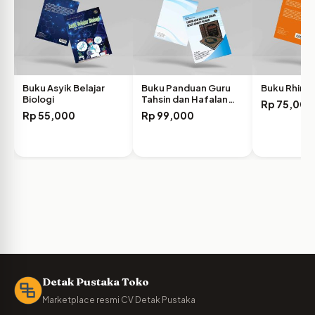
Buku Asyik Belajar
Buku Panduan Guru
Buku Rhiniti
Biologi
Tahsin dan Hafalan…
Rp
75,000
Rp
55,000
Rp
99,000
Detak Pustaka Toko
Marketplace resmi CV Detak Pustaka