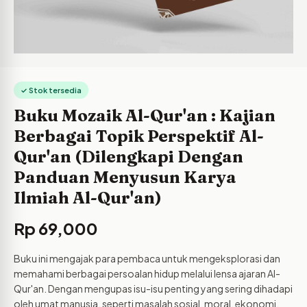
✓ Stok tersedia
Buku Mozaik Al-Qur'an : Kajian
Berbagai Topik Perspektif Al-
Qur'an (Dilengkapi Dengan
Panduan Menyusun Karya
Ilmiah Al-Qur'an)
Rp
69,000
Buku ini mengajak para pembaca untuk mengeksplorasi dan
memahami berbagai persoalan hidup melalui lensa ajaran Al-
Qur'an. Dengan mengupas isu-isu penting yang sering dihadapi
oleh umat manusia, seperti masalah sosial, moral, ekonomi,