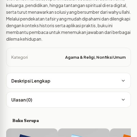
keluarga, pendidikan, hingga tantangan spiritual di era digital,
serta turut menawarkan solusi yang bersumber dari wahyu Ilahi.
Melalui pendekatan tafsir yang mudah dipahami dan dilengkapi
dengan konteks historis serta aplikasi praktis, buku ini
membantu pembaca untuk menemukan jawaban dari berbagai
dilema kehidupan.
Kategori
Agama & Religi
,
Nonfiksi Umum
Deskripsi Lengkap
Ulasan (0)
Buku Serupa