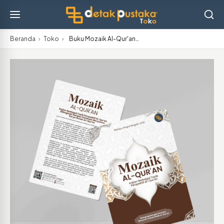
Beranda
›
Toko
›
Buku Mozaik Al-Qur'an…