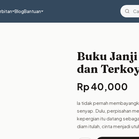
rbitan
Blog
Bantuan
Buku Janji
dan Terko
Rp
40,000
la tidak pernah membayangk
senyap. Dulu, perpisahan mer
kepergian itu datang sebagai 
diam itulah, cinta menjadi ut