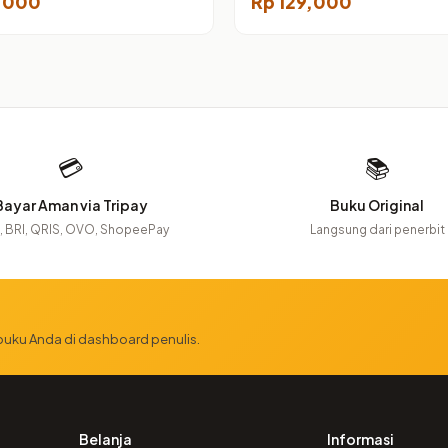
,000
Rp
129,000
💳
📚
Bayar Aman via Tripay
Buku Original
 BRI, QRIS, OVO, ShopeePay
Langsung dari penerbit
 buku Anda di dashboard penulis.
Belanja
Informasi