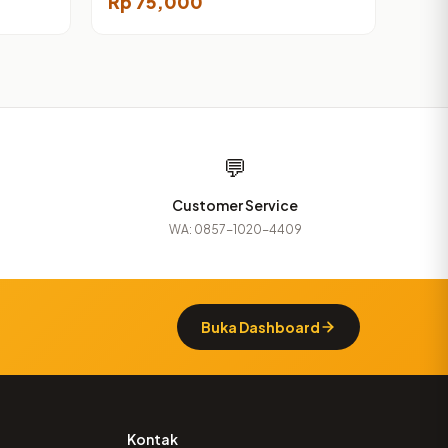
Rp
75,000
💬
Customer Service
WA: 0857-1020-4409
Buka Dashboard
Kontak