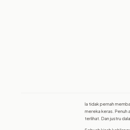
la tidak pernah memba
mereka keras. Penuh ai
terlihat. Dan justru da
Sebuah kisah kehilang