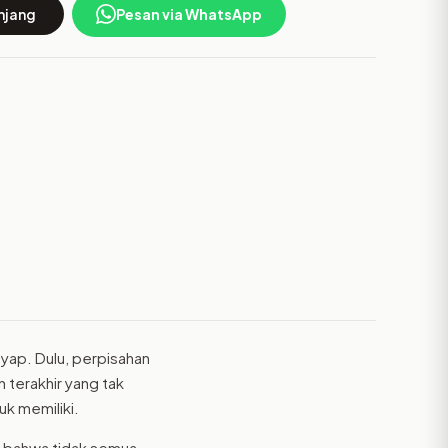
njang
Pesan via WhatsApp
yap. Dulu, perpisahan
 terakhir yang tak
uk memiliki.
ur bahwa tidak semua