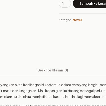
Tambah ke kera
Kuantitas
Buku
Janji
Kategori:
Novel
yang
Kian
Koyak
dan
Terkoyaklah
Deskripsi
Ulasan (0)
yangkan akan kehilangan Nikodemus dalam cara yang begitu sen
r mata dan kegagalan. Kini, kepergian itu datang sebagai pelukan
lam diam itulah, cinta menjadi utuh karena ia tidak lagi memaksa unt
an yang sunyi. Cerita ini mengajarkan sebuah kebenaran yang juj