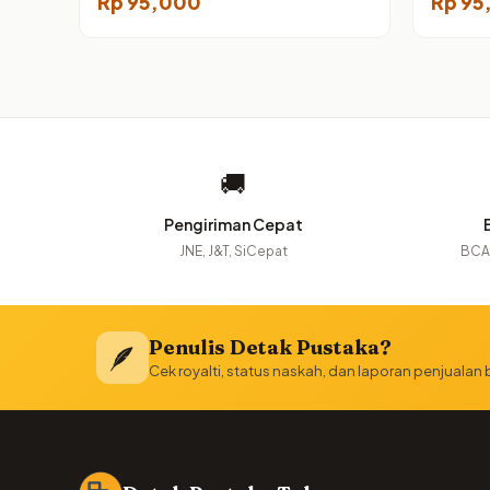
Rp
95,000
Rp
95
🚚
Pengiriman Cepat
JNE, J&T, SiCepat
BCA,
Penulis Detak Pustaka?
🪶
Cek royalti, status naskah, dan laporan penjualan