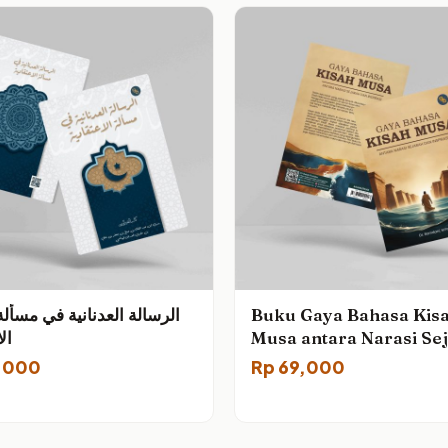
Buku Gaya Bahasa Kis
ال
Musa antara Narasi Se
dan Inspirasi
,000
Rp
69,000