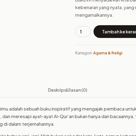
kebenaran yang nyata, yang
mengamalkannya.
Tambah ke kera
Kuantitas
Buku
Janji
Kategori:
Agama & Religi
Indah
Allah
Menantimu
Deskripsi
Ulasan (0)
antimu adalah sebuah buku inspiratif yang mengajak pembaca un
 dan meresapi ayat-ayat Al-Qur’an bukan hanya dari bacaannya, 
g di dalam terjemahannya.
ita bahwa janji-janji Allah bukan sekedar kata-kata, namun keben