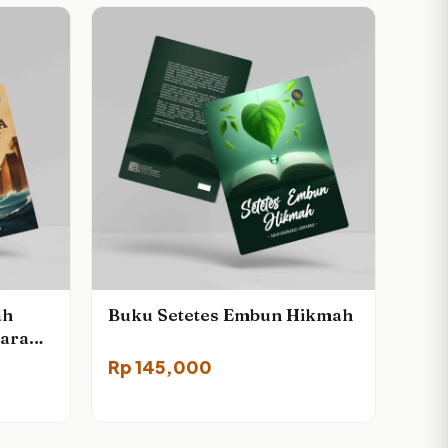
ah
Buku Setetes Embun Hikmah
jarah
Rp
145,000