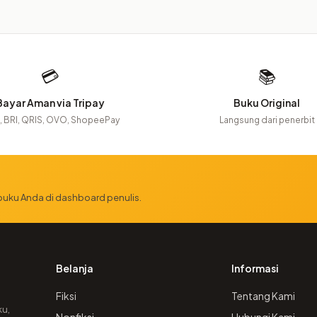
💳
📚
Bayar Aman via Tripay
Buku Original
 BRI, QRIS, OVO, ShopeePay
Langsung dari penerbit
 buku Anda di dashboard penulis.
Belanja
Informasi
Fiksi
Tentang Kami
ku,