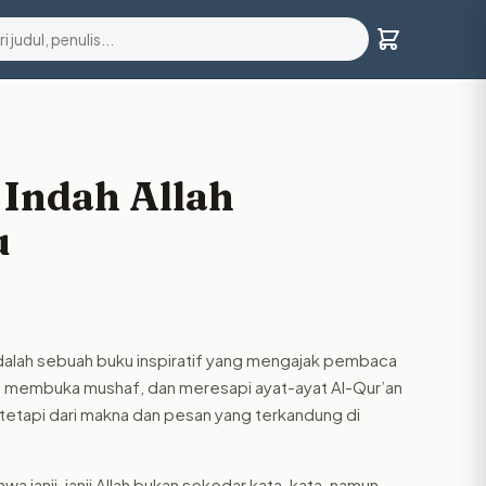
 Indah Allah
u
 adalah sebuah buku inspiratif yang mengajak pembaca
, membuka mushaf, dan meresapi ayat-ayat Al-Qur’an
 tetapi dari makna dan pesan yang terkandung di
wa janji-janji Allah bukan sekedar kata-kata, namun