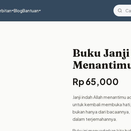
rbitan
Blog
Bantuan
Buku Janji
Menantim
Rp
65,000
Janji indah Allah menantimu
untuk kembali membuka hati
bukan hanya dari bacaannya,
dalam terjemahannya.
Buku ini menyadarkan kita bah