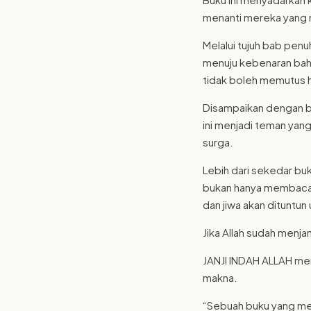
menanti mereka yang
Melalui tujuh bab pen
menuju kebenaran bahw
tidak boleh memutus h
Disampaikan dengan ba
ini menjadi teman yan
surga.
Lebih dari sekedar buk
bukan hanya membacan
dan jiwa akan dituntun
Jika Allah sudah menj
JANJI INDAH ALLAH men
makna.
“Sebuah buku yang mem