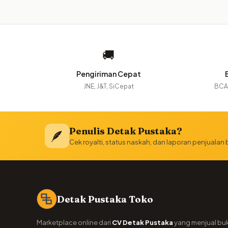
🚚
Pengiriman Cepat
JNE, J&T, SiCepat
BCA,
Penulis Detak Pustaka?
🪶
Cek royalti, status naskah, dan laporan penjualan
Detak Pustaka Toko
Marketplace online dari
CV Detak Pustaka
yang menjual bu