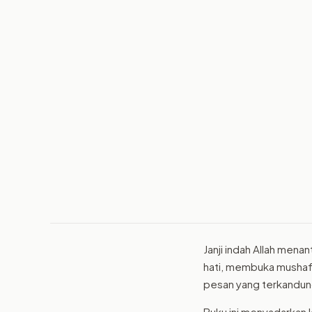
Janji indah Allah men
hati, membuka mushaf,
pesan yang terkandun
Buku ini menyadarkan k