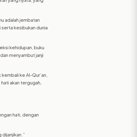
mu adalah jembatan
 serta kesibukan dunia
leksi kehidupan, buku
 dan menyambut janji
k kembali ke Al-Qur’an,
hati akan tergugah,
engan hati, dengan
dijanjikan.”