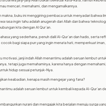
 mau mencari, memahami, dan mengamalkannya.
uh makna, buku ini menggiring pembaca untuk menyadari bahwa il
a rasa ingin tahu adalah anugerah dari Allah dan bahwa teknologi
ubungan kita dengan Al Qur’an.
hasa yang sederhana, penuh dalil Al-Qur’an dan hadis, serta ref
g cocok bagi siapa pun yang ingin menata hati, memperkuat iman,
u motivasi, janji indah Allah menantimu adalah seruan lembut untu
ya, tetapi juga memahaminya, karena hanya dengan memahami, 
 untuk hidup sesuai petunjuk-Nya.
anjikan keabadian, kenapa masih mengejar yang fana?
antimu adalah seruan lembut untuk kembali kepada Al-Qur’an d
bangunkan nurani dan mengajak kita berjalan menuju surga yang 