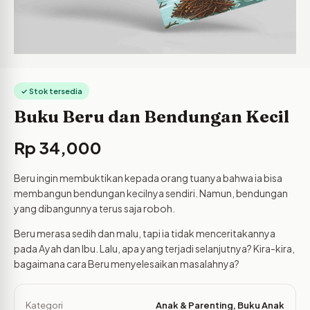
✓ Stok tersedia
Buku Beru dan Bendungan Kecil
Rp
34,000
Beru ingin membuktikan kepada orang tuanya bahwa ia bisa
membangun bendungan kecilnya sendiri. Namun, bendungan
yang dibangunnya terus saja roboh.
Beru merasa sedih dan malu, tapi ia tidak menceritakannya
pada Ayah dan Ibu. Lalu, apa yang terjadi selanjutnya? Kira-kira,
bagaimana cara Beru menyelesaikan masalahnya?
Kategori
Anak & Parenting
,
Buku Anak