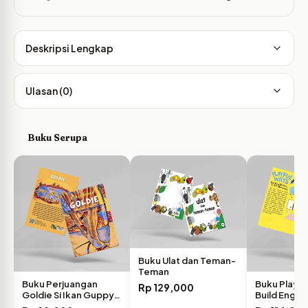
Deskripsi Lengkap
Ulasan (0)
Buku Serupa
Buku Ulat dan Teman-
Teman
Buku Perjuangan
Buku Playfu
Rp
129,000
Goldie Si Ikan Guppy…
Build Englis
Vocabulary