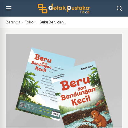
Beranda
›
Toko
›
Buku Beru dan…