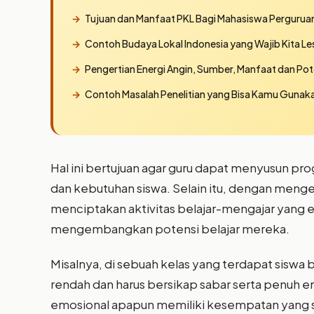
Tujuan dan Manfaat PKL Bagi Mahasiswa Perguruan
Contoh Budaya Lokal Indonesia yang Wajib Kita Le
Pengertian Energi Angin, Sumber, Manfaat dan Pot
Contoh Masalah Penelitian yang Bisa Kamu Gunaka
Hal ini bertujuan agar guru dapat menyusun pr
dan kebutuhan siswa. Selain itu, dengan menget
menciptakan aktivitas belajar-mengajar yang 
mengembangkan potensi belajar mereka.
Misalnya, di sebuah kelas yang terdapat sisw
rendah dan harus bersikap sabar serta penuh e
emosional apapun memiliki kesempatan yang 