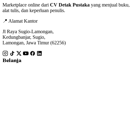
Marketplace online dari
CV Detak Pustaka
yang menjual buku,
alat tulis, dan keperluan penulis.
📍 Alamat Kantor
Jl Raya Sugio-Lamongan,
Kedungbanjar, Sugio,
Lamongan, Jawa Timur (62256)
Belanja
Fiksi
Nonfiksi
Buku Anak
Bisnis
Pesanan Saya
Informasi
Tentang Kami
Hubungi Kami
Syarat & Ketentuan
Cek Marketplace
Terbitkan Buku