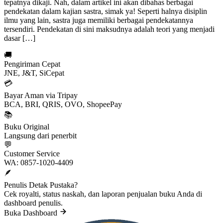
tepatnya dikaji. Nah, dalam artikel ini akan dibahas berbagai
pendekatan dalam kajian sastra, simak ya! Seperti halnya disiplin
ilmu yang lain, sastra juga memiliki berbagai pendekatannya
tersendiri. Pendekatan di sini maksudnya adalah teori yang menjadi
dasar […]
🚚
Pengiriman Cepat
JNE, J&T, SiCepat
💳
Bayar Aman via Tripay
BCA, BRI, QRIS, OVO, ShopeePay
📚
Buku Original
Langsung dari penerbit
💬
Customer Service
WA: 0857-1020-4409
🪶
Penulis Detak Pustaka?
Cek royalti, status naskah, dan laporan penjualan buku Anda di
dashboard penulis.
Buka Dashboard