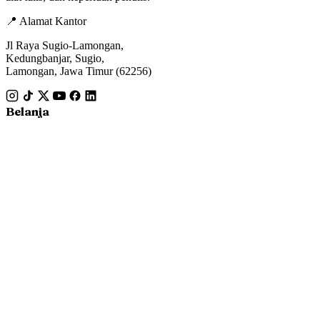
📍 Alamat Kantor
Jl Raya Sugio-Lamongan,
Kedungbanjar, Sugio,
Lamongan, Jawa Timur (62256)
Belanja
Fiksi
Nonfiksi
Buku Anak
Bisnis
Pesanan Saya
Informasi
Tentang Kami
Hubungi Kami
Syarat & Ketentuan
Cek Marketplace
Terbitkan Buku
Kontak