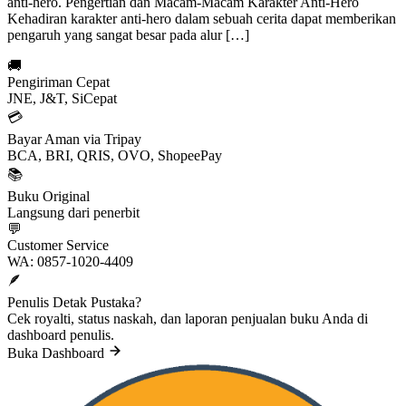
anti-hero. Pengertian dan Macam-Macam Karakter Anti-Hero
Kehadiran karakter anti-hero dalam sebuah cerita dapat memberikan
pengaruh yang sangat besar pada alur […]
🚚
Pengiriman Cepat
JNE, J&T, SiCepat
💳
Bayar Aman via Tripay
BCA, BRI, QRIS, OVO, ShopeePay
📚
Buku Original
Langsung dari penerbit
💬
Customer Service
WA: 0857-1020-4409
🪶
Penulis Detak Pustaka?
Cek royalti, status naskah, dan laporan penjualan buku Anda di
dashboard penulis.
Buka Dashboard