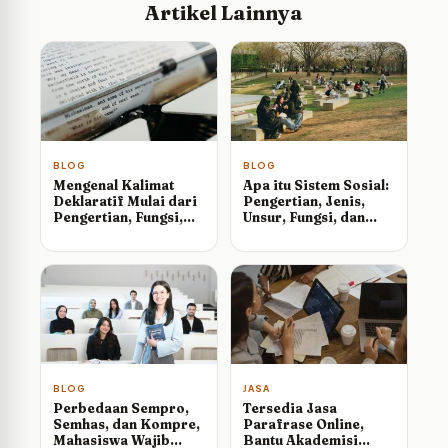
Artikel Lainnya
BLOG
BLOG
Mengenal Kalimat
Apa itu Sistem Sosial:
Deklaratif Mulai dari
Pengertian, Jenis,
Pengertian, Fungsi,
Unsur, Fungsi, dan
Ciri-ciri sampai
Contohnya
Contohnya
BLOG
JASA
Perbedaan Sempro,
Tersedia Jasa
Semhas, dan Kompre,
Parafrase Online,
Mahasiswa Wajib
Bantu Akademisi