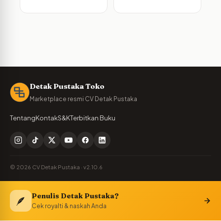
Tahu!
Hasilkan Karya
Terbaiknya
Detak Pustaka Toko
Marketplace resmi CV Detak Pustaka
Tentang
Kontak
S&K
Terbitkan Buku
© 2026 CV Detak Pustaka · v2.10.6
Penulis Detak Pustaka?
🪶
Cek royalti & naskah Anda