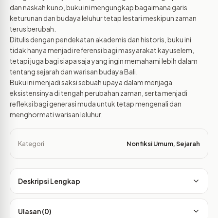
dan naskah kuno, buku ini mengungkap bagaimana garis
keturunan dan budaya leluhur tetap lestari meskipun zaman
terus berubah.
Ditulis dengan pendekatan akademis dan historis, buku ini
tidak hanya menjadi referensi bagi masyarakat kayuselem,
tetapi juga bagi siapa saja yang ingin memahami lebih dalam
tentang sejarah dan warisan budaya Bali.
Buku ini menjadi saksi sebuah upaya dalam menjaga
eksistensinya di tengah perubahan zaman, serta menjadi
refleksi bagi generasi muda untuk tetap mengenali dan
menghormati warisan leluhur.
Kategori
Nonfiksi Umum
,
Sejarah
Deskripsi Lengkap
Ulasan (0)