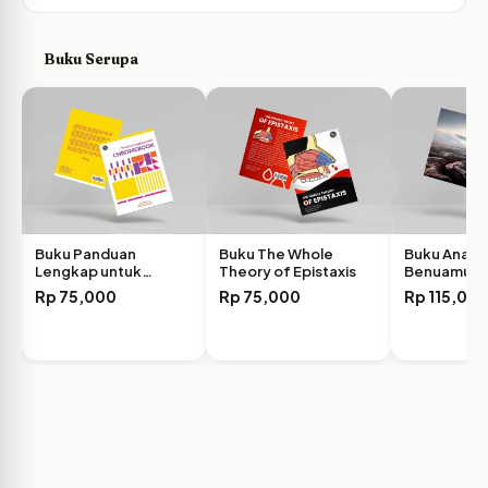
Buku Serupa
Buku Panduan
Buku The Whole
Buku Anak-
Lengkap untuk
Theory of Epistaxis
Benuamu
Google Chromebook
Rp
75,000
Rp
75,000
Rp
115,00