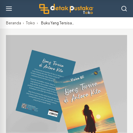
Beranda
›
Toko
›
Buku Yang Tersisa…