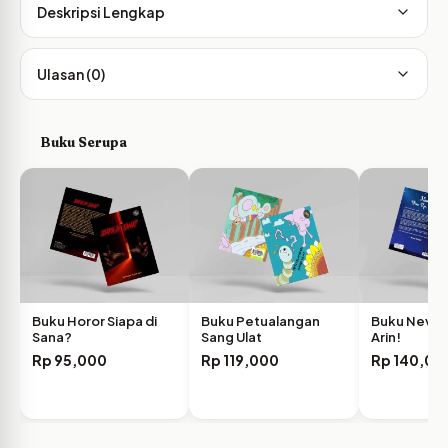
Deskripsi Lengkap
Ulasan (0)
Buku Serupa
Buku Horor Siapa di
Buku Petualangan
Buku Never 
Sana?
Sang Ulat
Arin!
Rp
95,000
Rp
119,000
Rp
140,00