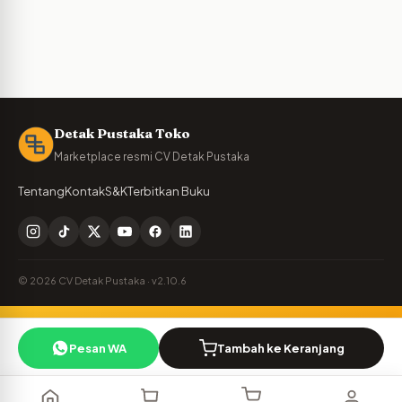
Detak Pustaka Toko
Marketplace resmi CV Detak Pustaka
Tentang
Kontak
S&K
Terbitkan Buku
© 2026 CV Detak Pustaka · v2.10.6
Penulis Detak Pustaka?
🪶
Pesan WA
Tambah ke Keranjang
Cek royalti & naskah Anda