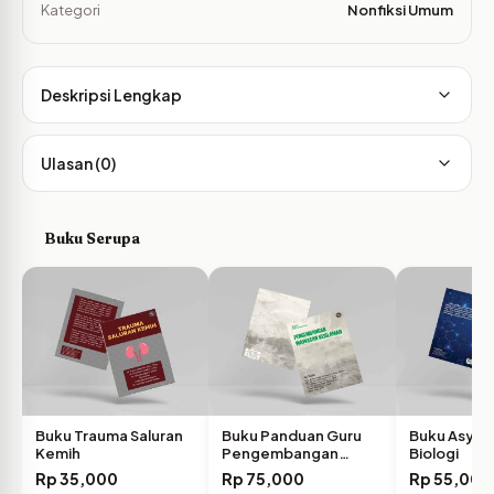
Kategori
Nonfiksi Umum
Deskripsi Lengkap
Ulasan (0)
Buku Serupa
Buku Trauma Saluran
Buku Panduan Guru
Buku Asyik 
Kemih
Pengembangan
Biologi
Wawasan Keislaman
Rp
35,000
Rp
75,000
Rp
55,000