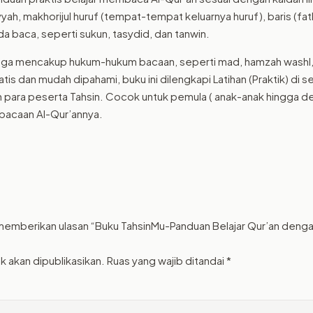
Talaqqi
yyah, makhorijul huruf (tempat-tempat keluarnya huruf), baris (fat
a baca, seperti sukun, tasydid, dan tanwin.
juga mencakup hukum-hukum bacaan, seperti mad, hamzah washl, ha
atis dan mudah dipahami, buku ini dilengkapi Latihan (Praktik) di s
ara peserta Tahsin. Cocok untuk pemula ( anak-anak hingga dew
bacaan Al-Qur’annya.
 memberikan ulasan “Buku TahsinMu-Panduan Belajar Qur’an den
k akan dipublikasikan.
Ruas yang wajib ditandai
*