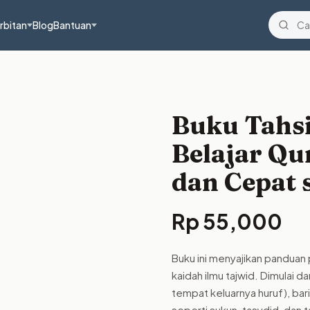
rbitan
Blog
Bantuan
Buku Tahs
Belajar Q
dan Cepat 
Rp
55,000
Buku ini menyajikan panduan
kaidah ilmu tajwid. Dimulai d
tempat keluarnya huruf), bar
seperti sukun, tasydid, dan t