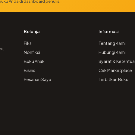
 buku Anda di dashboard penulis.
Belanja
Informasi
Fiksi
Tentang Kami
ku,
Nonfiksi
Hubungi Kami
Buku Anak
Syarat & Ketentua
Bisnis
Cek Marketplace
Pesanan Saya
Terbitkan Buku