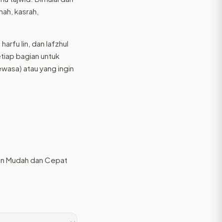
hah, kasrah,
rfu lin, dan lafzhul
etiap bagian untuk
asa) atau yang ingin
gan Mudah dan Cepat