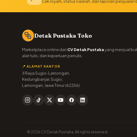
Cek royalti, status naskah, dan laporan penjualan
Detak Pustaka Toko
Marketplace online dari
CV Detak Pustaka
yang menjual bu
alat tulis, dan keperluan penulis.
📍 ALAMAT KANTOR
Jl Raya Sugio-Lamongan,
Kedungbanjar, Sugio,
Lamongan, Jawa Timur (62256)
© 2026 CV Detak Pustaka. All rights reserved.