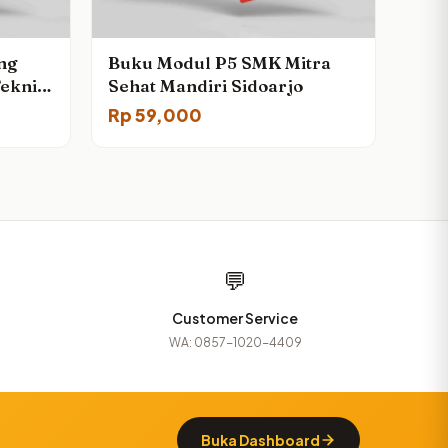
ng
Buku Modul P5 SMK Mitra
Teknik
Sehat Mandiri Sidoarjo
Rp
59,000
💬
Customer Service
WA: 0857-1020-4409
Buka Dashboard