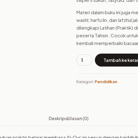
Materi dalam buku ini juga
washl, harfu lin, dan lafzhul 
dilengkapi Latihan (Praktik)
peserta Tahsin. Cocok untuk
kembali memperbaiki bacaan
Tambah ke kera
Kuantitas
Buku
TahsinMu-
Kategori:
Pendidikan
Panduan
Belajar
Qur'an
dengan
Mudah
Deskripsi
Ulasan (0)
dan
Cepat
secara
nduan praktis belajar membaca Al-Qur’an sesuai dengan kaidah ilm