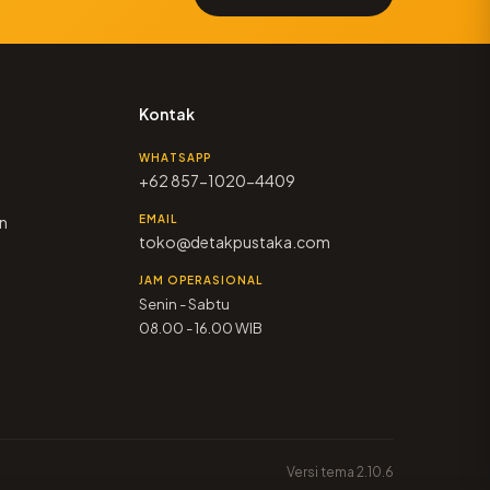
Kontak
WHATSAPP
+62 857-1020-4409
n
EMAIL
toko@detakpustaka.com
JAM OPERASIONAL
Senin - Sabtu
08.00 - 16.00 WIB
Versi tema 2.10.6