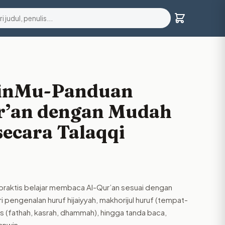
inMu-Panduan
ur’an dengan Mudah
secara Talaqqi
 praktis belajar membaca Al-Qur’an sesuai dengan
ari pengenalan huruf hijaiyyah, makhorijul huruf (tempat-
is (fathah, kasrah, dhammah), hingga tanda baca,
anwin.