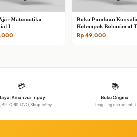
Ajar Matematika
Buku Panduan Konseli
ial I
Kelompok Behavioral 
Cinema Therapy Untuk
,000
Rp
49,000
Meningkatkan Motivasi
Belajar Peserta Didik
💳
📚
Bayar Aman via Tripay
Buku Original
 BRI, QRIS, OVO, ShopeePay
Langsung dari penerbit