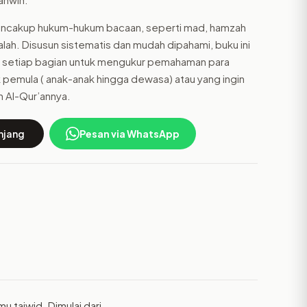
 mencakup hukum-hukum bacaan, seperti mad, hamzah
jalalah. Disusun sistematis dan mudah dipahami, buku ini
 di setiap bagian untuk mengukur pemahaman para
 pemula ( anak-anak hingga dewasa) atau yang ingin
 Al-Qur’annya.
njang
Pesan via WhatsApp
u tajwid. Dimulai dari