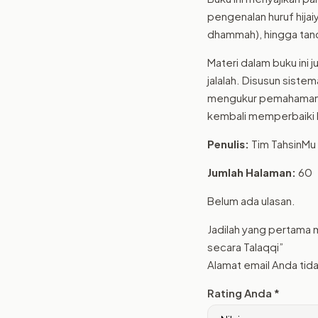
pengenalan huruf hijai
dhammah), hingga tand
Materi dalam buku ini 
jalalah. Disusun sistem
mengukur pemahaman p
kembali memperbaiki 
Penulis:
Tim TahsinMu
Jumlah Halaman:
60
Belum ada ulasan.
Jadilah yang pertama
secara Talaqqi”
Alamat email Anda tida
Rating Anda
*