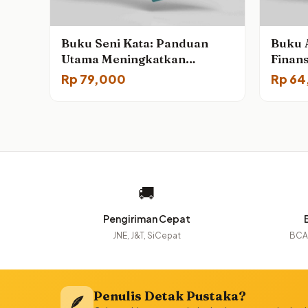
Buku Seni Kata: Panduan
Buku 
Utama Meningkatkan
Finans
Keterampilan Berbahasa
Rp
79,000
Rp
64
🚚
Pengiriman Cepat
JNE, J&T, SiCepat
BCA,
Penulis Detak Pustaka?
🪶