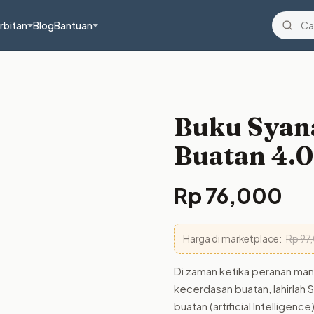
rbitan
Blog
Bantuan
Buku Syan
Buatan 4.0
Rp
76,000
Harga di marketplace:
Rp
97
Di zaman ketika peranan man
kecerdasan buatan, lahirlah
buatan (artificial Intellige