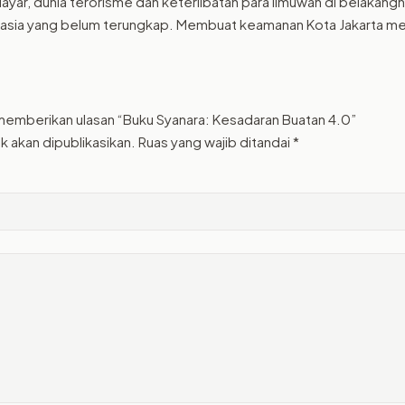
 layar, dunia terorisme dan keterlibatan para ilmuwan di belakangn
hasia yang belum terungkap. Membuat keamanan Kota Jakarta me
memberikan ulasan “Buku Syanara: Kesadaran Buatan 4.0”
k akan dipublikasikan.
Ruas yang wajib ditandai
*