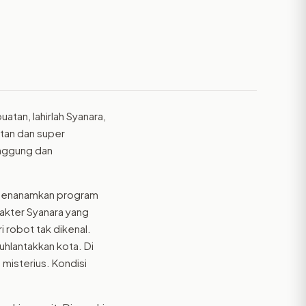
tan, lahirlah Syanara,
atan dan super
anggung dan
an menanamkan program
rakter Syanara yang
i robot tak dikenal.
hlantakkan kota. Di
misterius. Kondisi