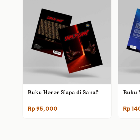
Buku Horor Siapa di Sana?
Buku N
Rp
95,000
Rp
14