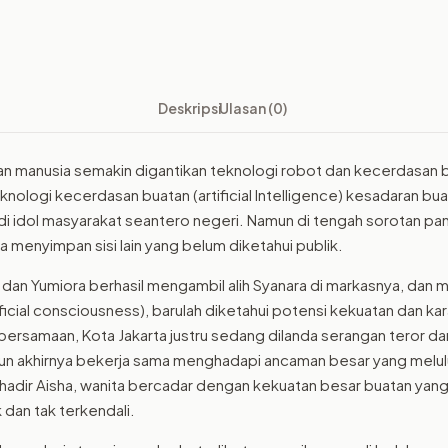
Kesadaran
Buatan
4.0
Deskripsi
Ulasan (0)
an manusia semakin digantikan teknologi robot dan kecerdasan bua
nologi kecerdasan buatan (artificial Intelligence) kesadaran bu
i idol masyarakat seantero negeri. Namun di tengah sorotan p
a menyimpan sisi lain yang belum diketahui publik.
if dan Yumiora berhasil mengambil alih Syanara di markasnya, d
ficial consciousness), barulah diketahui potensi kekuatan dan ka
 bersamaan, Kota Jakarta justru sedang dilanda serangan teror dar
un akhirnya bekerja sama menghadapi ancaman besar yang melulu
 hadir Aisha, wanita bercadar dengan kekuatan besar buatan yang 
 dan tak terkendali.