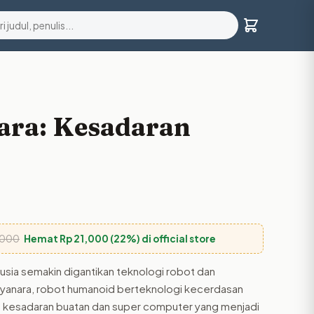
ara: Kesadaran
,000
Hemat
Rp
21,000
(22%) di official store
usia semakin digantikan teknologi robot dan
 Syanara, robot humanoid berteknologi kecerdasan
nce) kesadaran buatan dan super computer yang menjadi