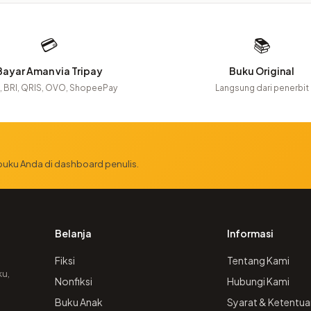
💳
📚
Bayar Aman via Tripay
Buku Original
 BRI, QRIS, OVO, ShopeePay
Langsung dari penerbit
 buku Anda di dashboard penulis.
Belanja
Informasi
Fiksi
Tentang Kami
ku,
Nonfiksi
Hubungi Kami
Buku Anak
Syarat & Ketentua