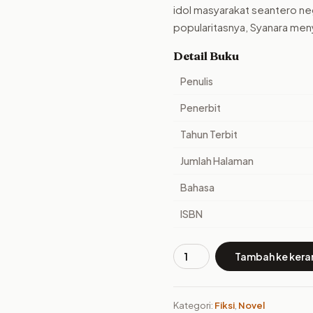
idol masyarakat seantero n
popularitasnya, Syanara meny
Detail Buku
Penulis
Penerbit
Tahun Terbit
Jumlah Halaman
Bahasa
ISBN
Tambah ke kera
Kuantitas
Buku
Syanara:
Kategori:
Fiksi
,
Novel