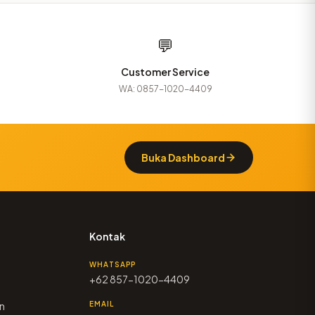
💬
Customer Service
WA: 0857-1020-4409
Buka Dashboard
Kontak
WHATSAPP
+62 857-1020-4409
n
EMAIL