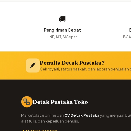
🚚
Pengiriman Cepat
JNE, J&T, SiCepat
BCA,
Penulis Detak Pustaka?
🪶
Cek royalti, status naskah, dan laporan penjualan
Detak Pustaka Toko
Marketplace online dari
CV Detak Pustaka
yang menjual bu
alat tulis, dan keperluan penulis.