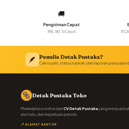
🚚
Pengiriman Cepat
JNE, J&T, SiCepat
BCA,
Penulis Detak Pustaka?
🪶
Cek royalti, status naskah, dan laporan penjualan
Detak Pustaka Toko
Marketplace online dari
CV Detak Pustaka
yang menjual bu
alat tulis, dan keperluan penulis.
📍 ALAMAT KANTOR