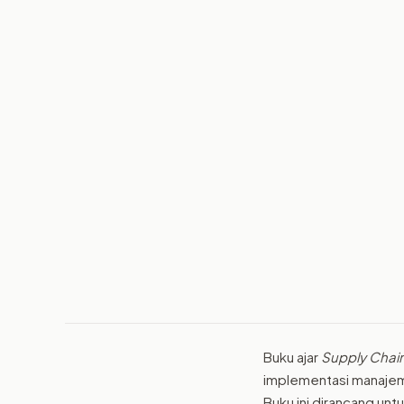
Buku ajar
Supply Chain
implementasi manajeme
Buku ini dirancang un