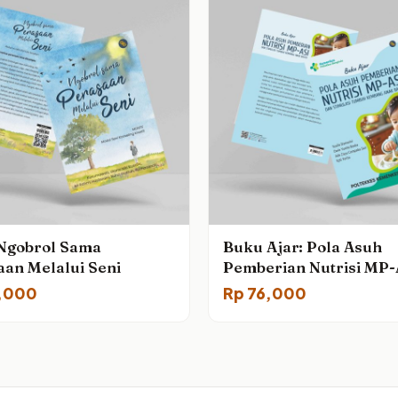
Ngobrol Sama
Buku Ajar: Pola Asuh
aan Melalui Seni
Pemberian Nutrisi MP-
dan Stimulasi Tumbuh
,000
Rp
76,000
Kembang Anak Balita