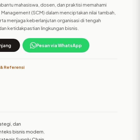
embantu mahasiswa, dosen, dan praktisi memahami
n Management (SCM) dalam menciptakan nilai tambah,
rta menjaga keberlanjutan organisasi di tengah
 dan ketidakpastian lingkungan bisnis.
njang
Pesan via WhatsApp
 & Referensi
tegi, dan
nteks bisnis modern.
rategis Supply Chain