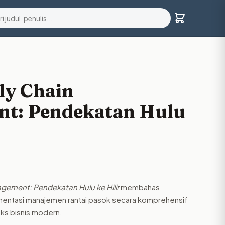
ly Chain
t: Pendekatan Hulu
gement: Pendekatan Hulu ke Hilir
membahas
ementasi manajemen rantai pasok secara komprehensif
eks bisnis modern.