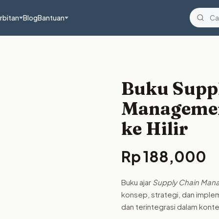
rbitan
Blog
Bantuan
Buku Supp
Managemen
ke Hilir
Rp
188,000
Buku ajar
Supply Chain Mana
konsep, strategi, dan impl
dan terintegrasi dalam kont