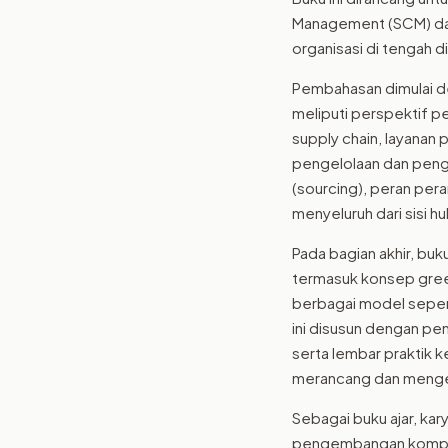
Management (SCM) dala
organisasi di tengah di
Pembahasan dimulai de
meliputi perspektif pe
supply chain, layanan
pengelolaan dan peng
(sourcing), peran per
menyeluruh dari sisi hul
Pada bagian akhir, buk
termasuk konsep gree
berbagai model seper
ini disusun dengan pe
serta lembar praktik k
merancang dan mengel
Sebagai buku ajar, kar
pengembangan kompete