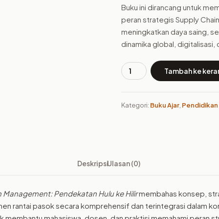
Buku ini dirancang untuk m
peran strategis Supply Chai
meningkatkan daya saing, se
dinamika global, digitalisasi,
Tambah ke kera
Kuantitas
Buku
Supply
Kategori:
Buku Ajar
,
Pendidikan
Chain
Management:
Pendekatan
Hulu
ke
Deskripsi
Ulasan (0)
Hilir
 Management: Pendekatan Hulu ke Hilir
membahas konsep, stra
n rantai pasok secara komprehensif dan terintegrasi dalam ko
tuk membantu mahasiswa, dosen, dan praktisi memahami peran st