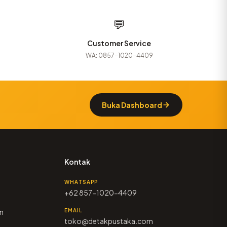
💬
Customer Service
WA: 0857-1020-4409
Buka Dashboard
Kontak
WHATSAPP
+62 857-1020-4409
n
EMAIL
toko@detakpustaka.com