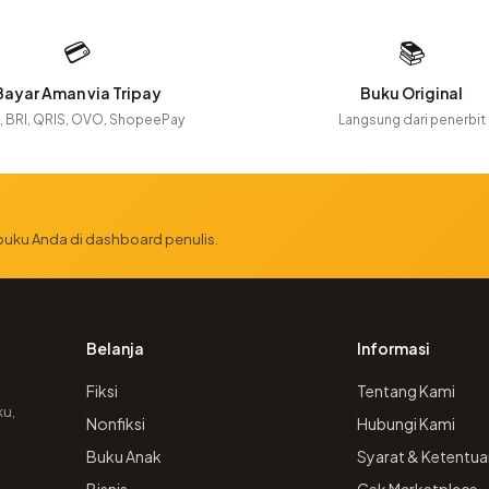
💳
📚
Bayar Aman via Tripay
Buku Original
 BRI, QRIS, OVO, ShopeePay
Langsung dari penerbit
 buku Anda di dashboard penulis.
Belanja
Informasi
Fiksi
Tentang Kami
ku,
Nonfiksi
Hubungi Kami
Buku Anak
Syarat & Ketentua