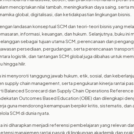
m menciptakan nilai tambah, meningkatkan daya saing, serta m
namika global, digitalisasi, dan ketidakpastian lingkungan bisnis.
ngan landasan konseptual SCM dan teori-teori bisnis yang mela
masaran, informasi, keuangan, dan hukum. Selanjutnya, buku ini 
 pelanggan sebagai tujuan utama SCM, perencanaan dan pengang
awasan persediaan, pergudangan, serta perencanaan transpor
antara logistik, dan tantangan SCM global juga dibahas untuk 
u hingga hilir.
u ini menyoroti tanggung jawab hukum, etik, sosial, dan keberlan
n supply chain management, serta pengukuran kinerja rantai p
ti Balanced Scorecard dan Supply Chain Operations Reference
ndekatan Outcomes Based Education (OBE) dan dilengkapi denga
erja guna mendorong kemampuan berpikir kritis, sistematis, dan a
ola SCM di dunia nyata.
ya ini diharapkan menjadi referensi pembelajaran yang relevan da
nsi manajemen rantai pasok di lingkungan akademik dan prakt