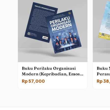
Buku Perilaku Organisasi
Buku 
Modern (Kepribadian, Emosi,
Peras
dan Dinamika Kelompok)
Rp
57,000
Rp
38