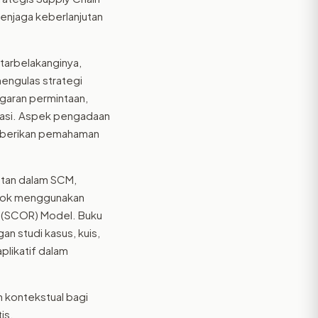
enjaga keberlanjutan
tarbelakanginya,
mengulas strategi
garan permintaan,
tasi. Aspek pengadaan
memberikan pemahaman
jutan dalam SCM,
asok menggunakan
 (SCOR) Model. Buku
n studi kasus, kuis,
plikatif dalam
n kontekstual bagi
is.