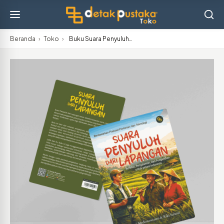
Beranda
›
Toko
›
Buku Suara Penyuluh…