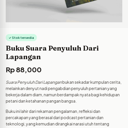
✓ Stok tersedia
Buku Suara Penyuluh Dari
Lapangan
Rp
88,000
Suara Penyuluh Dari Lapangan
bukan sekadar kumpulan cerita,
melainkan denyut nadi pengabdian penyuluh pertanian yang
bekerja dalam diam, namun berdampak nyata bagi kehidupan
petani dan ketahanan pangan bangsa.
Buku ini lahir dari rekaman pengalaman, refleksi dan
percakapan yang berasal dari podcast pertanian dan
teknologi, yang kemudian dirangkai narasi utuh tentang