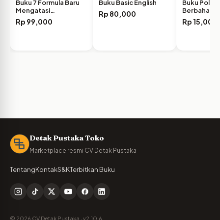
Buku 7 Formula Baru
Buku Basic English
Buku Pola 
Mengatasi
Berbahasa
Rp
80,000
Kecanduan…
Rp
99,000
Rp
15,000
Detak Pustaka Toko
Marketplace resmi CV Detak Pustaka
Tentang
Kontak
S&K
Terbitkan Buku
© 2026 CV Detak Pustaka · v2.10.6