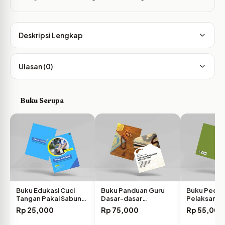
Deskripsi Lengkap
Ulasan (0)
Buku Serupa
Buku Edukasi Cuci
Buku Panduan Guru
Buku Pedo
Tangan Pakai Sabun…
Dasar-dasar
Pelaksanaan
Pembelajaran
Hamil…
Rp
25,000
Rp
75,000
Rp
55,000
Mengaji…