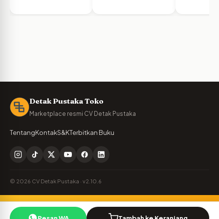
Detak Pustaka Toko
Marketplace resmi CV Detak Pustaka
Tentang
Kontak
S&K
Terbitkan Buku
© 2026 CV Detak Pustaka · v2.10.6
Penulis Detak Pustaka?
🪶
Pesan WA
Tambah ke Keranjang