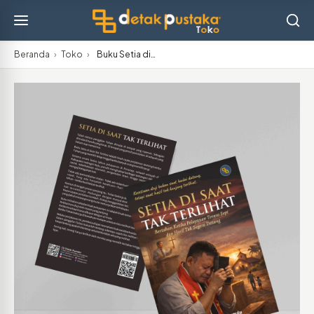
Beranda
›
Toko
›
Buku Setia di…