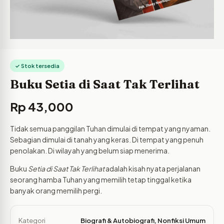
✓ Stok tersedia
Buku Setia di Saat Tak Terlihat
Rp
43,000
Tidak semua panggilan Tuhan dimulai di tempat yang nyaman.
Sebagian dimulai di tanah yang keras. Di tempat yang penuh
penolakan. Di wilayah yang belum siap menerima.
Buku
Setia di Saat Tak Terlihat
adalah kisah nyata perjalanan
seorang hamba Tuhan yang memilih tetap tinggal ketika
banyak orang memilih pergi.
Kategori
Biografi & Autobiografi
,
Nonfiksi Umum