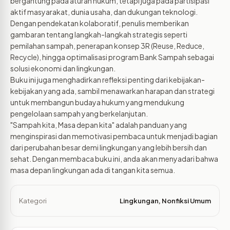
bergantung pada aturan hukum, tetapi juga pada partisipasi
aktif masyarakat, dunia usaha, dan dukungan teknologi.
Dengan pendekatan kolaboratif, penulis memberikan
gambaran tentang langkah-langkah strategis seperti
pemilahan sampah, penerapan konsep 3R (Reuse, Reduce,
Recycle), hingga optimalisasi program Bank Sampah sebagai
solusi ekonomi dan lingkungan.
Buku ini juga menghadirkan refleksi penting dari kebijakan-
kebijakan yang ada, sambil menawarkan harapan dan strategi
untuk membangun budaya hukum yang mendukung
pengelolaan sampah yang berkelanjutan.
"Sampah kita, Masa depan kita" adalah panduan yang
menginspirasi dan memotivasi pembaca untuk menjadi bagian
dari perubahan besar demi lingkungan yang lebih bersih dan
sehat. Dengan membaca buku ini, anda akan menyadari bahwa
masa depan lingkungan ada di tangan kita semua.
Kategori
Lingkungan
,
Nonfiksi Umum