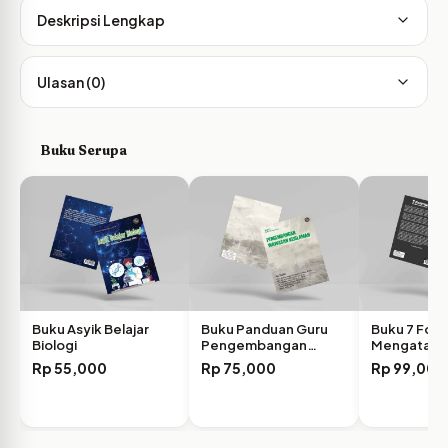
Deskripsi Lengkap
Ulasan (0)
Buku Serupa
Buku Asyik Belajar
Buku Panduan Guru
Buku 7 Form
Biologi
Pengembangan
Mengatasi
Wawasan Keislaman
Kecanduan
Rp
55,000
Rp
75,000
Rp
99,000