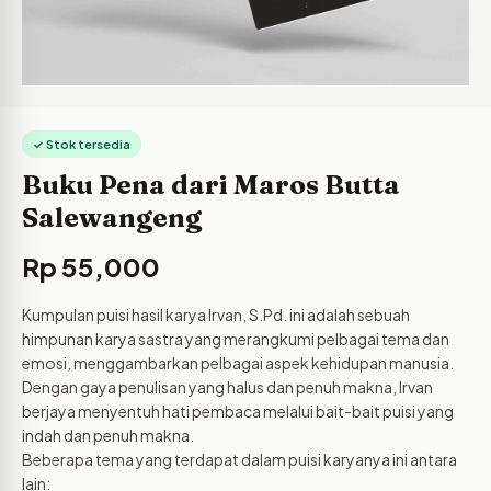
✓ Stok tersedia
Buku Pena dari Maros Butta
Salewangeng
Rp
55,000
Kumpulan puisi hasil karya Irvan, S.Pd. ini adalah sebuah
himpunan karya sastra yang merangkumi pelbagai tema dan
emosi, menggambarkan pelbagai aspek kehidupan manusia.
Dengan gaya penulisan yang halus dan penuh makna, Irvan
berjaya menyentuh hati pembaca melalui bait-bait puisi yang
indah dan penuh makna.
Beberapa tema yang terdapat dalam puisi karyanya ini antara
lain: