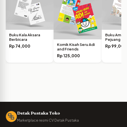
Buku Kala Aksara
Buku Amana
Berbicara
Pejuang Ca
Komik Kisah Seru Adi
Rp
74,000
Rp
99,000
and Friends
Rp
125,000
Detak Pustaka Toko
Marketplace resmi CV Detak Pustaka