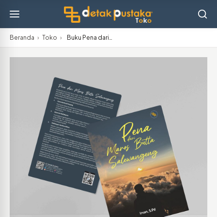
Beranda
›
Toko
›
Buku Pena dari…