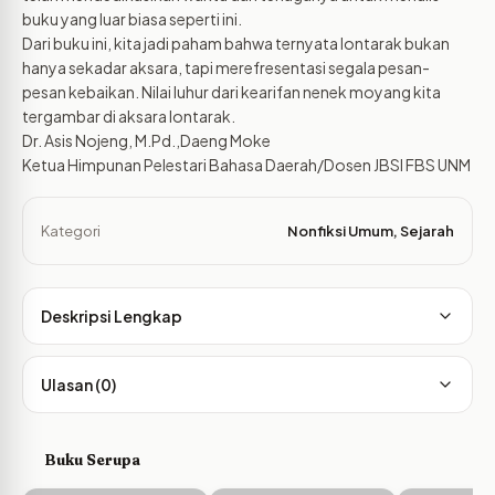
buku yang luar biasa seperti ini.
Dari buku ini, kita jadi paham bahwa ternyata lontarak bukan
hanya sekadar aksara, tapi merefresentasi segala pesan-
pesan kebaikan. Nilai luhur dari kearifan nenek moyang kita
tergambar di aksara lontarak.
Dr. Asis Nojeng, M.Pd.,Daeng Moke
Ketua Himpunan Pelestari Bahasa Daerah/Dosen JBSI FBS UNM
Kategori
Nonfiksi Umum
,
Sejarah
Deskripsi Lengkap
Ulasan (0)
Buku Serupa