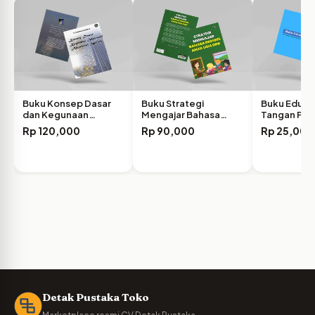
Buku Konsep Dasar
Buku Strategi
Buku Edukas
dan Kegunaan
Mengajar Bahasa
Tangan Pak
Informasi…
Inggris Anak…
Rp
120,000
Rp
90,000
Rp
25,000
Detak Pustaka Toko