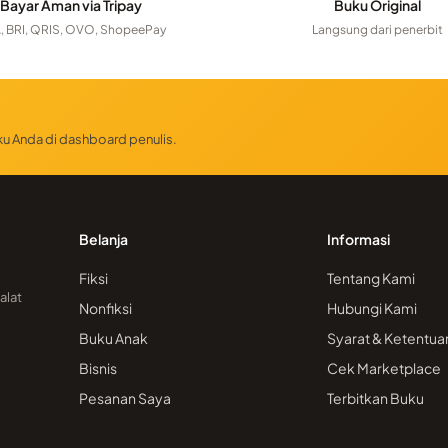
Bayar Aman via Tripay
Buku Original
, BRI, QRIS, OVO, ShopeePay
Langsung dari penerbit
uku Anda di dashboard penulis.
Belanja
Informasi
Fiksi
Tentang Kami
alat
Nonfiksi
Hubungi Kami
Buku Anak
Syarat & Ketentua
Bisnis
Cek Marketplace
Pesanan Saya
Terbitkan Buku