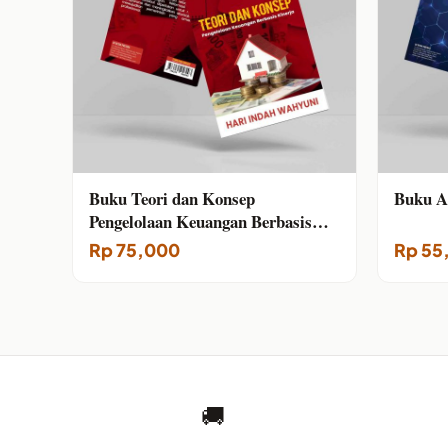
Buku Teori dan Konsep
Buku As
Pengelolaan Keuangan Berbasis
Kinerja
Rp
75,000
Rp
55
🚚