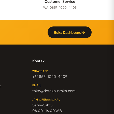
Customer Service
WA: 0857-1020-4409
Buka Dashboard
Kontak
WHATSAPP
+62 857-1020-4409
n
EMAIL
toko@detakpustaka.com
JAM OPERASIONAL
Senin - Sabtu
08.00 - 16.00 WIB