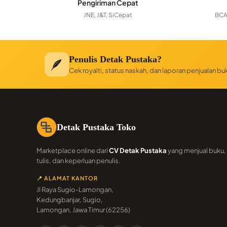
Pengiriman Cepat
JNE, J&T, SiCepat
BCA
Penulis Detak Pustaka?
🪶
Cek royalti, status naskah, dan laporan penjualan b
Detak Pustaka Toko
Marketplace online dari
CV Detak Pustaka
yang menjual buku, 
tulis, dan keperluan penulis.
📍 ALAMAT KANTOR
Jl Raya Sugio-Lamongan,
Kedungbanjar, Sugio,
Lamongan, Jawa Timur (62256)