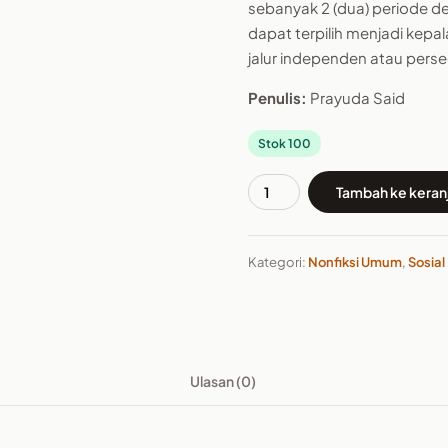
sebanyak 2 (dua) periode de
dapat terpilih menjadi kepa
jalur independen atau pers
Penulis:
Prayuda Said
Stok 100
Tambah ke keran
Kuantitas
Buku
Nyala
Kategori:
Nonfiksi Umum
,
Sosial
Api
dari
Gowa
Ulasan (0)