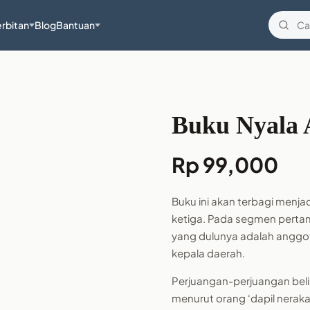
rbitan
Blog
Bantuan
Buku Nyala 
Rp
99,000
Buku ini akan terbagi menja
ketiga. Pada segmen perta
yang dulunya adalah anggota
kepala daerah.
Perjuangan-perjuangan beli
menurut orang ‘dapil nerak