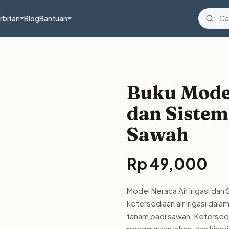
rbitan
Blog
Bantuan
Buku Model
dan Sistem
Sawah
Rp
49,000
Model Neraca Air Irigasi da
ketersediaan air irigasi da
tanam padi sawah. Ketersedia
penggunaan lahan, dan kinerja