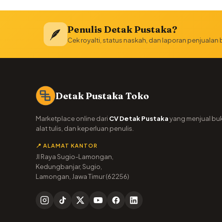
Penulis Detak Pustaka?
🪶
Cek royalti, status naskah, dan laporan penjualan
Detak Pustaka Toko
Marketplace online dari
CV Detak Pustaka
yang menjual bu
alat tulis, dan keperluan penulis.
📍 ALAMAT KANTOR
Jl Raya Sugio-Lamongan,
Kedungbanjar, Sugio,
Lamongan, Jawa Timur (62256)