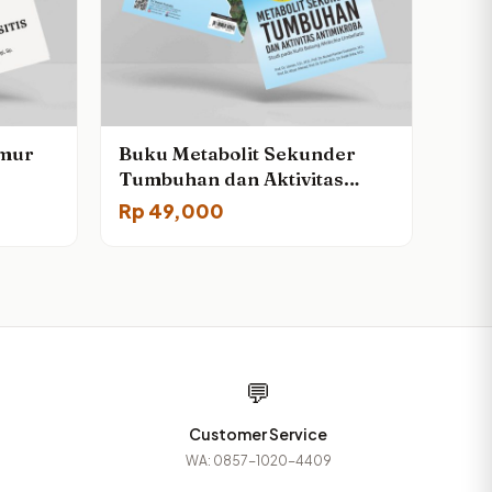
amur
Buku Metabolit Sekunder
Tumbuhan dan Aktivitas
Antimikroba: Studi pada Kulit
Rp
49,000
Batang Melochia Umbellata
💬
Customer Service
WA: 0857-1020-4409