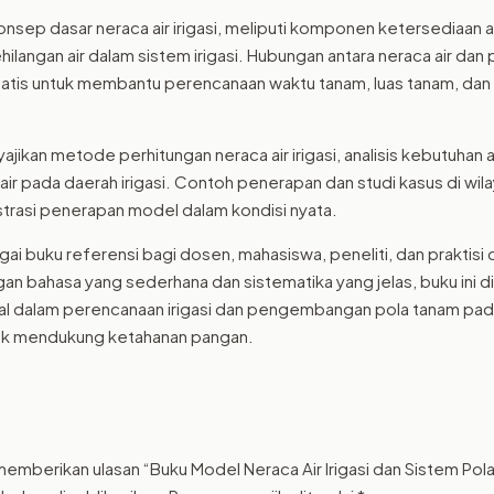
onsep dasar neraca air irigasi, meliputi komponen ketersediaan ai
hilangan air dalam sistem irigasi. Hubungan antara neraca air da
atis untuk membantu perencanaan waktu tanam, luas tanam, dan 
nyajikan metode perhitungan neraca air irigasi, analisis kebutuhan 
air pada daerah irigasi. Contoh penerapan dan studi kasus di wilay
ustrasi penerapan model dalam kondisi nyata.
agai buku referensi bagi dosen, mahasiswa, peneliti, dan praktis
gan bahasa yang sederhana dan sistematika yang jelas, buku ini 
nal dalam perencanaan irigasi dan pengembangan pola tanam padi
tuk mendukung ketahanan pangan.
memberikan ulasan “Buku Model Neraca Air Irigasi dan Sistem Pol