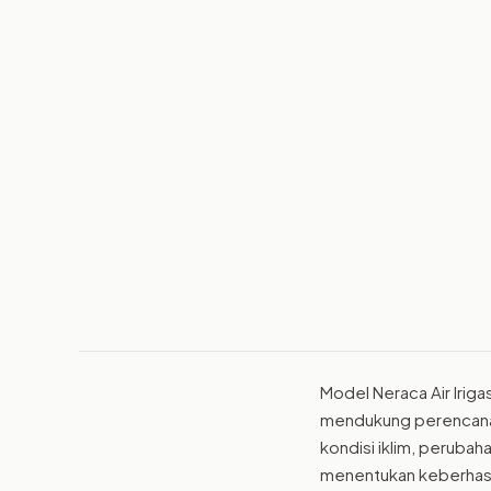
Model Neraca Air Irig
mendukung perencanaa
kondisi iklim, perubah
menentukan keberhasi