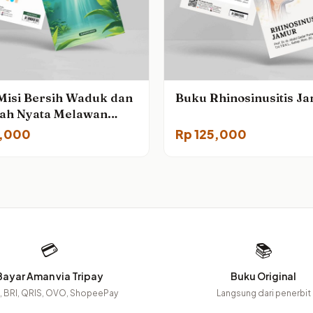
Misi Bersih Waduk dan
Buku Rhinosinusitis J
ah Nyata Melawan
maran Air
,000
Rp
125,000
💳
📚
Bayar Aman via Tripay
Buku Original
 BRI, QRIS, OVO, ShopeePay
Langsung dari penerbit