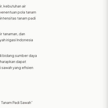
r, kebutuhan air
n penentuan pola tanam
intensitas tanam padi
air tanaman, dan
ah irigasi Indonesia
i di bidang sumber daya
diharapkan dapat
 sawah yang efisien
a Tanam Padi Sawah”