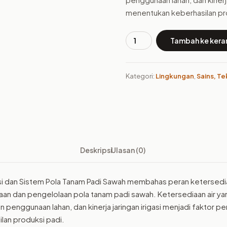
menentukan keberhasilan pr
Tambah ke kera
Kuantitas
Buku
Model
Kategori:
Lingkungan
,
Sains, T
Neraca
Air
Irigasi
dan
Sistem
Pola
Deskripsi
Ulasan (0)
Tanam
Padi
Sawah
asi dan Sistem Pola Tanam Padi Sawah membahas peran ketersediaa
n dan pengelolaan pola tanam padi sawah. Ketersediaan air yan
an penggunaan lahan, dan kinerja jaringan irigasi menjadi faktor p
lan produksi padi.