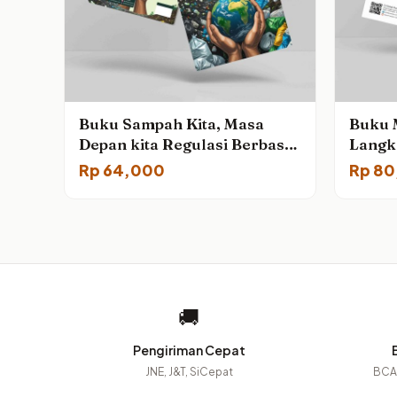
Buku Sampah Kita, Masa
Buku 
Depan kita Regulasi Berbasis
Langk
Kesehatan dan Lingkungan
Pence
Rp
64,000
Rp
80
🚚
Pengiriman Cepat
JNE, J&T, SiCepat
BCA,