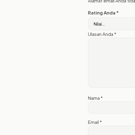
Alamat email Anda tida
Rating Anda
*
Ulasan Anda
*
Nama
*
Email
*