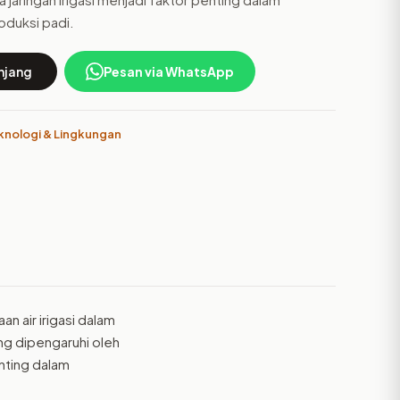
oduksi padi.
njang
Pesan via WhatsApp
eknologi & Lingkungan
n air irigasi dalam
g dipengaruhi oleh
enting dalam