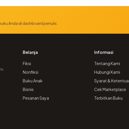
 buku Anda di dashboard penulis.
Belanja
Informasi
Fiksi
Tentang Kami
ku,
Nonfiksi
Hubungi Kami
Buku Anak
Syarat & Ketentua
Bisnis
Cek Marketplace
Pesanan Saya
Terbitkan Buku