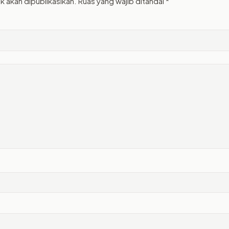
k akan dipublikasikan.
Ruas yang wajib ditandai
*