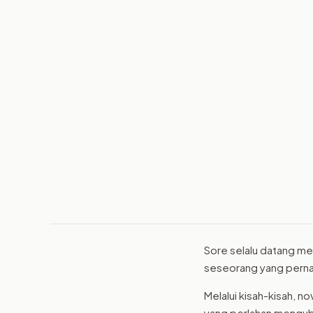
Sore selalu datang me
seseorang yang pernah 
Melalui kisah-kisah, n
yang perlahan menguba