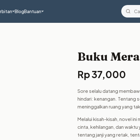
rbitan
Blog
Bantuan
Buku Mera
Rp
37,000
Sore selalu datang membawa 
hindari: kenangan. Tentang s
meninggalkan ruang yang tak
Melalui kisah-kisah, novel 
cinta, kehilangan, dan wakt
tentang janji yang retak, te