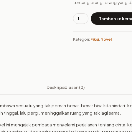
tentang orang-orang yang da
Tambah ke kera
Kuantitas
Buku
Merayakan
Kategori:
Fiksi
,
Novel
Kepergian
Deskripsi
Ulasan (0)
mbawa sesuatu yang tak pernah benar-benar bisa kita hindari: 
tinggal, lalu pergi, meninggalkan ruang yang tak lagi sama.
ovel ini mengajak pembaca menyelami perjalanan tentang cinta, k
h segalanya. Ada cerita tentang janji yang retak, tentang pera