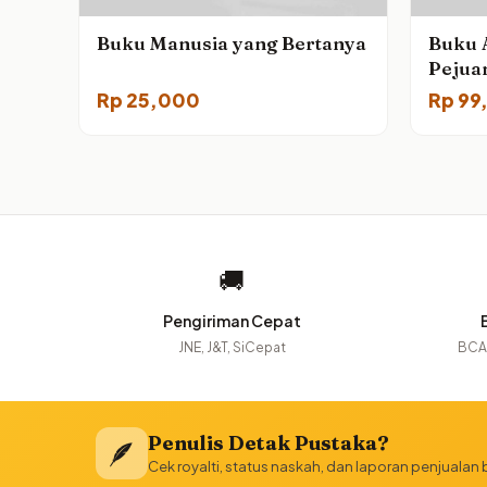
Buku Manusia yang Bertanya
Buku 
Pejua
Rp
25,000
Rp
99
🚚
Pengiriman Cepat
JNE, J&T, SiCepat
BCA,
Penulis Detak Pustaka?
🪶
Cek royalti, status naskah, dan laporan penjualan