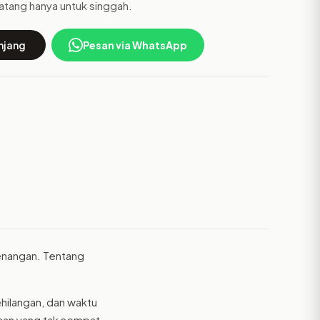
tang hanya untuk singgah.
njang
Pesan via WhatsApp
kenangan. Tentang
ehilangan, dan waktu
saan yang tak sempat