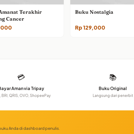
Amanat Terakhir
Buku Nostalgia
ng Cancer
,000
Rp
129,000
💳
📚
Bayar Aman via Tripay
Buku Original
 BRI, QRIS, OVO, ShopeePay
Langsung dari penerbit
 buku Anda di dashboard penulis.