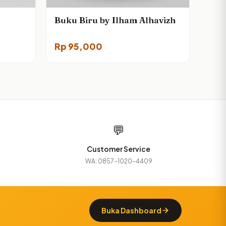
Buku Biru by Ilham Alhavizh
Rp
95,000
💬
Customer Service
WA: 0857-1020-4409
Buka Dashboard