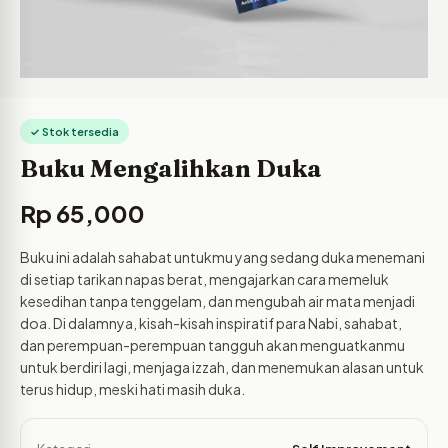
✓ Stok tersedia
Buku Mengalihkan Duka
Rp
65,000
Buku ini adalah sahabat untukmu yang sedang duka menemani
di setiap tarikan napas berat, mengajarkan cara memeluk
kesedihan tanpa tenggelam, dan mengubah air mata menjadi
doa. Di dalamnya, kisah-kisah inspiratif para Nabi, sahabat,
dan perempuan-perempuan tangguh akan menguatkanmu
untuk berdiri lagi, menjaga izzah, dan menemukan alasan untuk
terus hidup, meski hati masih duka.