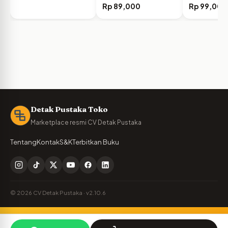
Mengelola Pola…
Rp
89,000
Rp
99,000
Detak Pustaka Toko
Marketplace resmi CV Detak Pustaka
Tentang
Kontak
S&K
Terbitkan Buku
© 2026 CV Detak Pustaka · v2.10.6
Penulis Detak Pustaka?
🪶