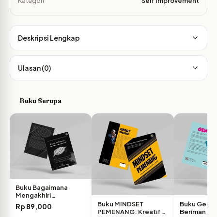
Kategori
Self Improvement
Deskripsi Lengkap
Ulasan (0)
Buku Serupa
Buku Bagaimana
Mengakhiri
Kebodohan Semacam
Buku MINDSET
Buku Gen Z 
Rp
89,000
Ini?
PEMENANG: Kreatif
Beriman…