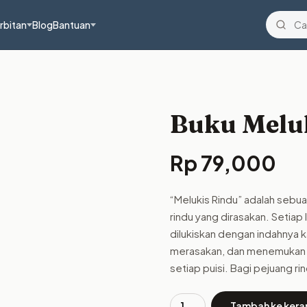
rbitan
Blog
Bantuan
Buku Melu
Rp
79,000
“Melukis Rindu” adalah seb
rindu yang dirasakan. Setiap
dilukiskan dengan indahnya 
merasakan, dan menemukan 
setiap puisi. Bagi pejuang rin
Tambah ke kera