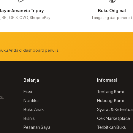
Bayar Aman via Tripay
Buku Original
 BRI, QRIS, OVO, ShopeePay
Langsung dari penerbit
 buku Anda di dashboard penulis.
Belanja
Informasi
Fiksi
Tentang Kami
ku,
Nonfiksi
Hubungi Kami
Buku Anak
Syarat & Ketentua
Bisnis
Cek Marketplace
Pesanan Saya
Terbitkan Buku