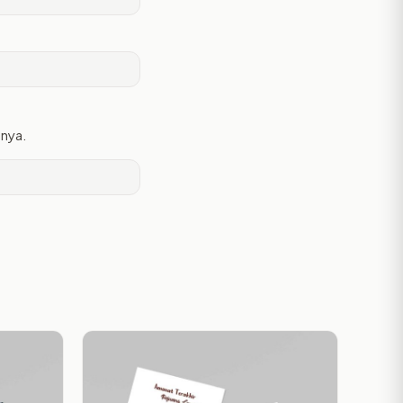
tnya.