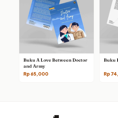
Buku A Love Between Doctor
Buku 
and Army
Rp
65,000
Rp
74
🚚