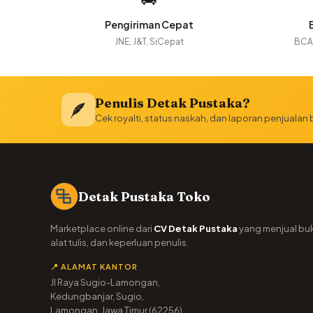
Pengiriman Cepat
JNE, J&T, SiCepat
BCA,
Penulis Detak Pustaka?
🪶
Cek royalti, status naskah, dan laporan penjualan
Detak Pustaka Toko
Marketplace online dari
CV Detak Pustaka
yang menjual bu
alat tulis, dan keperluan penulis.
📍 ALAMAT KANTOR
Jl Raya Sugio-Lamongan,
Kedungbanjar, Sugio,
Lamongan, Jawa Timur (62256)