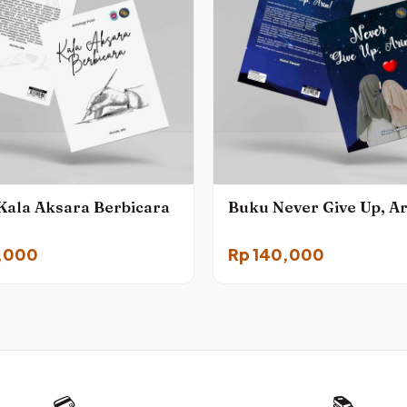
Kala Aksara Berbicara
Buku Never Give Up, Ar
,000
Rp
140,000
💳
📚