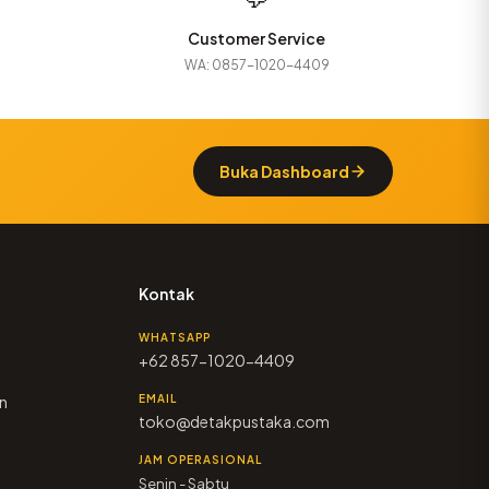
Customer Service
WA: 0857-1020-4409
Buka Dashboard
Kontak
WHATSAPP
+62 857-1020-4409
n
EMAIL
toko@detakpustaka.com
JAM OPERASIONAL
Senin - Sabtu