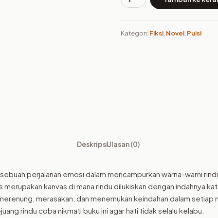
Kuantitas
Buku
Melukis
Kategori:
Fiksi
,
Novel
,
Puisi
Rindu
Deskripsi
Ulasan (0)
h sebuah perjalanan emosi dalam mencampurkan warna-warni rindu
 merupakan kanvas di mana rindu dilukiskan dengan indahnya kata
merenung, merasakan, dan menemukan keindahan dalam setiap
ejuang rindu coba nikmati buku ini agar hati tidak selalu kelabu.