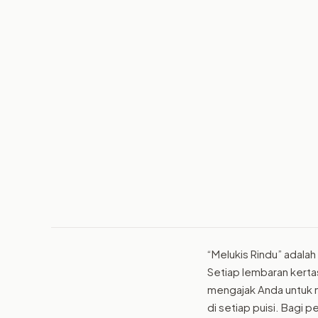
“Melukis Rindu” adala
Setiap lembaran kertas
mengajak Anda untuk 
di setiap puisi. Bagi p