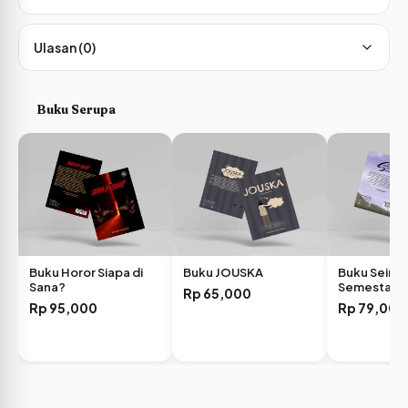
Ulasan (0)
Buku Serupa
Buku Horor Siapa di
Buku JOUSKA
Buku Seiris 
Sana?
Semesta
Rp
65,000
Rp
95,000
Rp
79,000