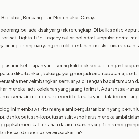
 Bertahan, Berjuang, dan Menemukan Cahaya.
 seorang ibu, ada kisah yang tak terungkap. Di balik setiap keputu
erlihat. Lights, Life, Legacy bukan sekadar kumpulan cerita, mel
jalanan perempuan yang memilih bertahan, meski dunia seakan t
 pusaran kehidupan yang sering kali tidak sesuai dengan harapan
erpaksa dikorbankan, keluarga yang menjadi prioritas utama, serta 
berusaha menyeimbangkan semuanya di tengah badai tuntutan da
han mereka, ada kelelahan yang jarang terlihat. Ada rahasia-rahas
ama, semakin membesar seperti bola salju yang tak terbendung
tologi ini membawa kita menyelami pergulatan batin yang penuh 
pi, dan keputusan-keputusan sulit yang harus mereka ambil dalam
ggupkah mereka bertahan dalam tekanan yang terus menghimpit
n keluar dari semua keterpurukan ini?