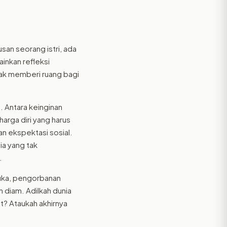
san seorang istri, ada
ainkan refleksi
ak memberi ruang bagi
. Antara keinginan
harga diri yang harus
n ekspektasi sosial.
ia yang tak
.
luka, pengorbanan
 diam. Adilkah dunia
? Ataukah akhirnya