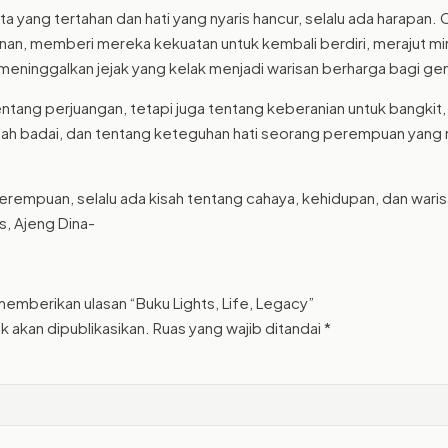
ata yang tertahan dan hati yang nyaris hancur, selalu ada harapan.
lanan, memberi mereka kekuatan untuk kembali berdiri, merajut 
meninggalkan jejak yang kelak menjadi warisan berharga bagi gen
tentang perjuangan, tetapi juga tentang keberanian untuk bangk
tengah badai, dan tentang keteguhan hati seorang perempuan ya
erempuan, selalu ada kisah tentang cahaya, kehidupan, dan waris
s, Ajeng Dina-
memberikan ulasan “Buku Lights, Life, Legacy”
k akan dipublikasikan.
Ruas yang wajib ditandai
*