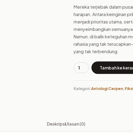
Mereka terjebak dalam pusar
harapan. Antara keinginan pr
menjadi prioritas utama, ser
menyeimbangkan semuanya di
Namun, di balik keteguhan me
rahasia yang tak terucapkan
yang tak terbendung.
Tambah ke kera
Kuantitas
Buku
Lights,
Kategori:
Antologi Cerpen
,
Fiks
Life,
Legacy
Deskripsi
Ulasan (0)