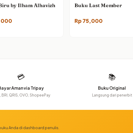
iru by Ilham Alhavizh
Buku Last Member
,000
Rp
75,000
💳
📚
Bayar Aman via Tripay
Buku Original
 BRI, QRIS, OVO, ShopeePay
Langsung dari penerbit
 buku Anda di dashboard penulis.