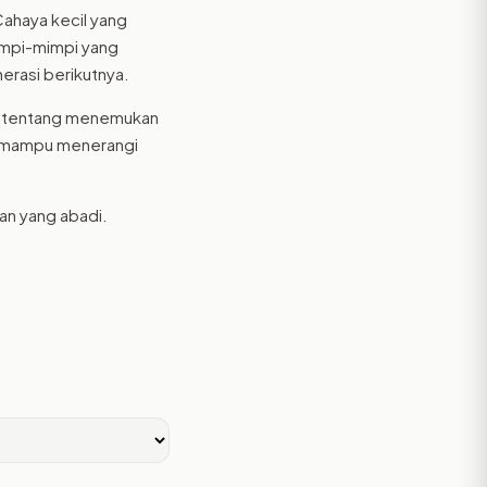
 Cahaya kecil yang
mimpi-mimpi yang
erasi berikutnya.
it, tentang menemukan
ng mampu menerangi
an yang abadi.