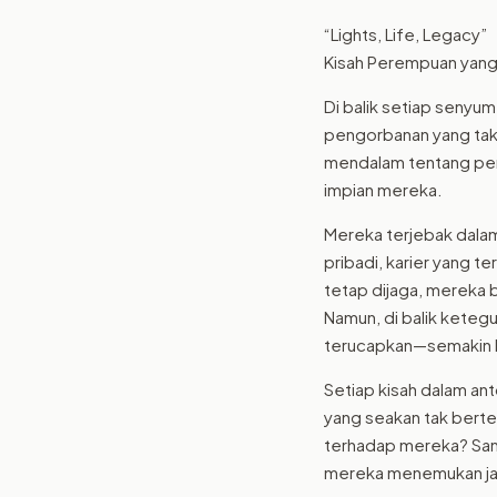
“Lights, Life, Legacy”
Kisah Perempuan yang
Di balik setiap senyum
pengorbanan yang tak t
mendalam tentang per
impian mereka.
Mereka terjebak dalam
pribadi, karier yang t
tetap dijaga, mereka 
Namun, di balik ketegu
terucapkan—semakin l
Setiap kisah dalam an
yang seakan tak berte
terhadap mereka? San
mereka menemukan jala