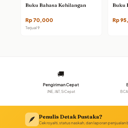
Buku Bahasa Kehilangan
Buku B
Rp
70,000
Rp
95
Terjual 9
🚚
Pengiriman Cepat
JNE, J&T, SiCepat
BCA,
Penulis Detak Pustaka?
🪶
Cek royalti, status naskah, dan laporan penjualan