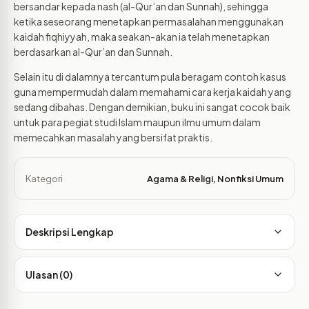
bersandar kepada nash (al-Qur’an dan Sunnah), sehingga
ketika seseorang menetapkan permasalahan menggunakan
kaidah fiqhiyyah, maka seakan-akan ia telah menetapkan
berdasarkan al-Qur’an dan Sunnah.
Selain itu di dalamnya tercantum pula beragam contoh kasus
guna mempermudah dalam memahami cara kerja kaidah yang
sedang dibahas. Dengan demikian, buku ini sangat cocok baik
untuk para pegiat studi Islam maupun ilmu umum dalam
memecahkan masalah yang bersifat praktis.
Kategori
Agama & Religi
,
Nonfiksi Umum
Deskripsi Lengkap
Ulasan (0)