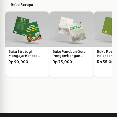
Buku Serupa
Buku Strategi
Buku Panduan Guru
Buku Pedo
Mengajar Bahasa
Pengembangan
Pelaksanaan
Inggris Anak…
Wawasan Keislaman
Hamil…
Rp
90,000
Rp
75,000
Rp
55,000